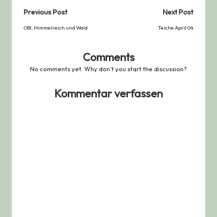
Post
Previous Post
Next Post
navigation
OBI, Himmelreich und Wald
Teiche April 04
Comments
No comments yet. Why don’t you start the discussion?
Kommentar verfassen