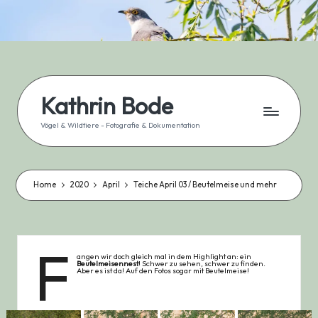
Skip
to
content
Kathrin Bode
Vögel & Wildtiere - Fotografie & Dokumentation
Home
2020
April
Teiche April 03 / Beutelmeise und mehr
F
angen wir doch gleich mal in dem Highlight an: ein
Beutelmeisennest
! Schwer zu sehen, schwer zu finden.
Aber es ist da! Auf den Fotos sogar mit Beutelmeise!