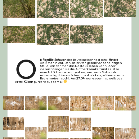
O
b
Familie Schwan
das Beutelmeisennest so toll findet
weiß man nicht. Den sie brüten genau vor der einzigen
Stelle, von der man das Nest aus sehen kann. Aber
vielleicht mögen sie die Aufmerksamkeit und es ist so
eine Art Schwan-reality-show, wer weiß. So konnte
man auch gut in das Schwannest blicken, während man
Beutelmeisen sucht. Am
27.04
. war es dann so weit: das
erste
Küken
purzelte aus dem Ei