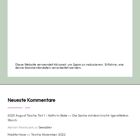
Diese Website verwendet Akismet, um Spam zu reduzieren.
Erfahre, wie
deine Kommentardaten verarbeitet werden.
Neueste Kommentare
2025 August Teiche Teil 1 – Kathrin Bode
zu
Die Sache mit dem (nicht-)gerettetem
Storch
Adrian Pawliczek
zu
Seeadler
Madita Hase
zu
Teiche November 2022