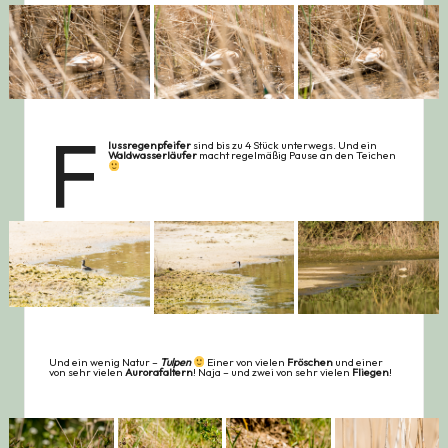
F
lussregenpfeifer
sind bis zu 4 Stück unterwegs. Und ein
Waldwasserläufer
macht regelmäßig Pause an den Teichen
Und ein wenig Natur –
Tulpen
Einer von vielen
Fröschen
und einer
von sehr vielen
Aurorafaltern
! Naja – und zwei von sehr vielen
Fliegen
!