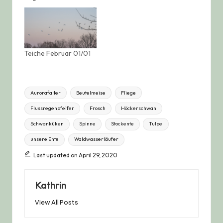
Teiche Februar 01/01
Tags:
Aurorafalter
Beutelmeise
Fliege
Flussregenpfeifer
Frosch
Höckerschwan
Schwanküken
Spinne
Stockente
Tulpe
unsere Ente
Waldwasserläufer
Last updated on April 29, 2020
Kathrin
View All Posts