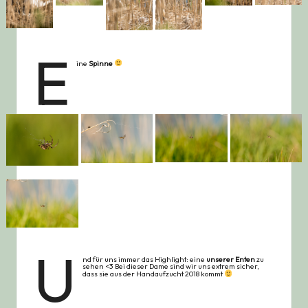
E
ine
Spinne
U
nd für uns immer das Highlight: eine
unserer Enten
zu
sehen <3 Bei dieser Dame sind wir uns extrem sicher,
dass sie aus der Handaufzucht 2018 kommt