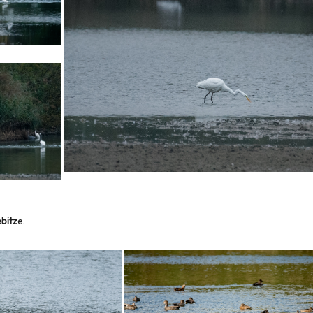
ebitz
e.