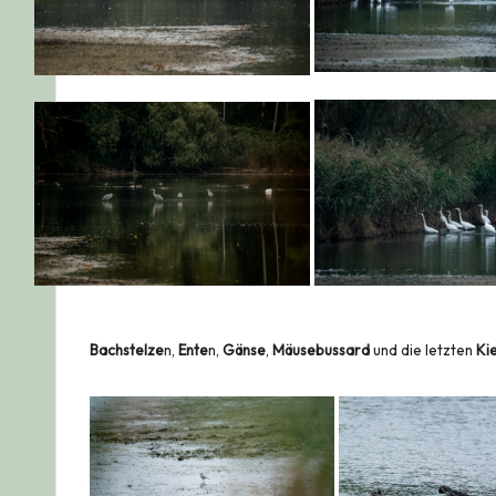
Bachstelze
n,
Ente
n,
Gänse
,
Mäusebussard
und die letzten
Ki