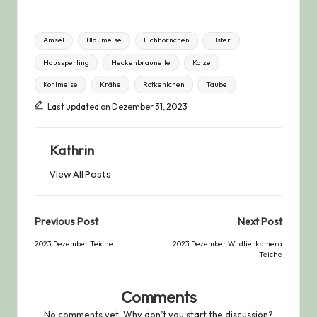
Tags:
Amsel
Blaumeise
Eichhörnchen
Elster
Haussperling
Heckenbraunelle
Katze
Kohlmeise
Krähe
Rotkehlchen
Taube
Last updated on Dezember 31, 2023
Kathrin
View All Posts
Post
Previous Post
Next Post
navigation
2023 Dezember Teiche
2023 Dezember Wildtierkamera
Teiche
Comments
No comments yet. Why don’t you start the discussion?