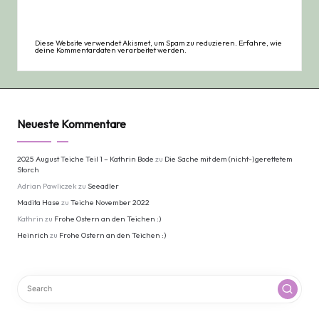
Diese Website verwendet Akismet, um Spam zu reduzieren.
Erfahre, wie
deine Kommentardaten verarbeitet werden.
Neueste Kommentare
2025 August Teiche Teil 1 – Kathrin Bode
zu
Die Sache mit dem (nicht-)gerettetem
Storch
Adrian Pawliczek
zu
Seeadler
Madita Hase
zu
Teiche November 2022
Kathrin
zu
Frohe Ostern an den Teichen :)
Heinrich
zu
Frohe Ostern an den Teichen :)