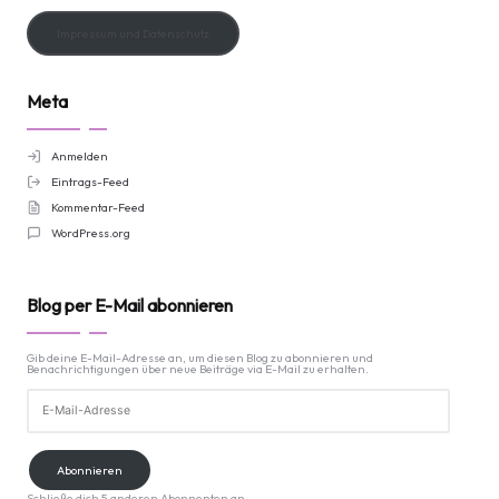
Impressum und Datenschutz
Meta
Anmelden
Eintrags-Feed
Kommentar-Feed
WordPress.org
Blog per E-Mail abonnieren
Gib deine E-Mail-Adresse an, um diesen Blog zu abonnieren und
Benachrichtigungen über neue Beiträge via E-Mail zu erhalten.
E-
Mail-
Adresse
Abonnieren
Schließe dich 5 anderen Abonnenten an