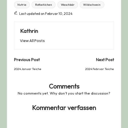
Nutria
Rotkehlchen
Waschbär
Wildschwein
Last updated on Februar 10, 2024
Kathrin
View All Posts
Post
Previous Post
Next Post
navigation
2024 Januar Teiche
2024 Februar Teiche
Comments
No comments yet. Why don’t you start the discussion?
Kommentar verfassen