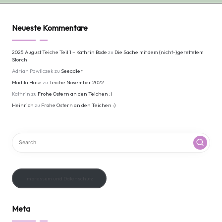
Neueste Kommentare
2025 August Teiche Teil 1 – Kathrin Bode
zu
Die Sache mit dem (nicht-)gerettetem
Storch
Adrian Pawliczek
zu
Seeadler
Madita Hase
zu
Teiche November 2022
Kathrin
zu
Frohe Ostern an den Teichen :)
Heinrich
zu
Frohe Ostern an den Teichen :)
Impressum und Datenschutz
Meta