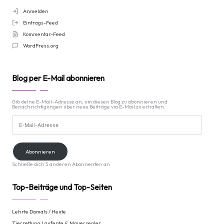
Anmelden
Eintrags-Feed
Kommentar-Feed
WordPress.org
Blog per E-Mail abonnieren
Gib deine E-Mail-Adresse an, um diesen Blog zu abonnieren und
Benachrichtigungen über neue Beiträge via E-Mail zu erhalten.
E-
Mail-
Adresse
Abonnieren
Schließe dich 5 anderen Abonnenten an
Top-Beiträge und Top-Seiten
Lehrte Damals / Heute
Tierrettung Laufente & Mauersegler