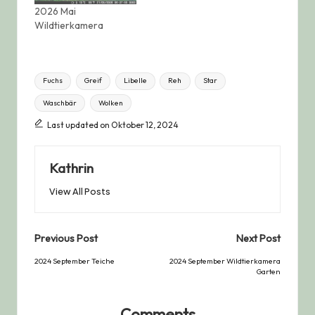
2026 Mai
Wildtierkamera
Tags:
Fuchs
Greif
Libelle
Reh
Star
Waschbär
Wolken
Last updated on Oktober 12, 2024
Kathrin
View All Posts
Post
Previous Post
Next Post
navigation
2024 September Teiche
2024 September Wildtierkamera
Garten
Comments