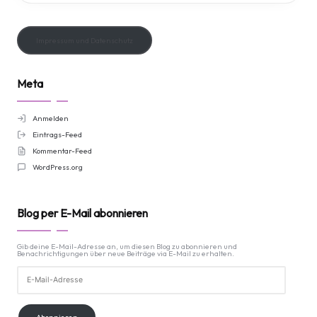
Impressum und Datenschutz
Meta
Anmelden
Eintrags-Feed
Kommentar-Feed
WordPress.org
Blog per E-Mail abonnieren
Gib deine E-Mail-Adresse an, um diesen Blog zu abonnieren und
Benachrichtigungen über neue Beiträge via E-Mail zu erhalten.
E-
Mail-
Adresse