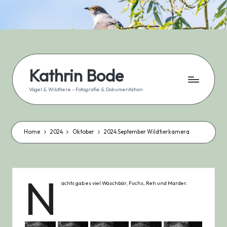
Skip
to
content
Kathrin Bode
Vögel & Wildtiere - Fotografie & Dokumentation
Home
2024
Oktober
2024 September Wildtierkamera
N
achts gab es viel Waschbär, Fuchs, Reh und Marder.