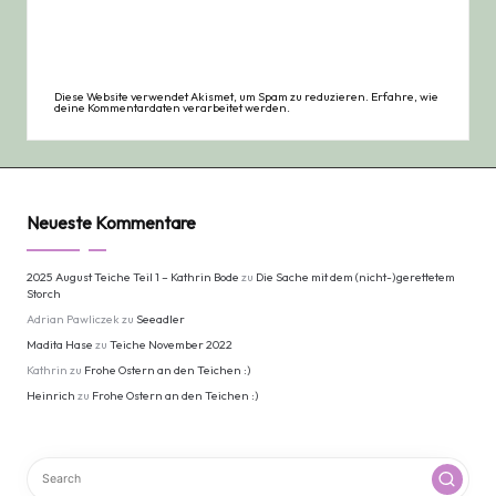
Diese Website verwendet Akismet, um Spam zu reduzieren.
Erfahre, wie
deine Kommentardaten verarbeitet werden.
Neueste Kommentare
2025 August Teiche Teil 1 – Kathrin Bode
zu
Die Sache mit dem (nicht-)gerettetem
Storch
Adrian Pawliczek
zu
Seeadler
Madita Hase
zu
Teiche November 2022
Kathrin
zu
Frohe Ostern an den Teichen :)
Heinrich
zu
Frohe Ostern an den Teichen :)