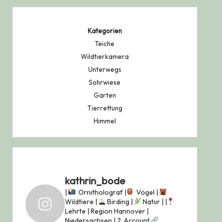
Kategorien
Teiche
Wildtierkamera
Unterwegs
Sohrwiese
Garten
Tierrettung
Himmel
kathrin_bode
|
Ornitholograf |
Vögel |
Wildtiere |
Birding |
Natur |
|
Lehrte | Region Hannover |
Niedersachsen |
2. Account