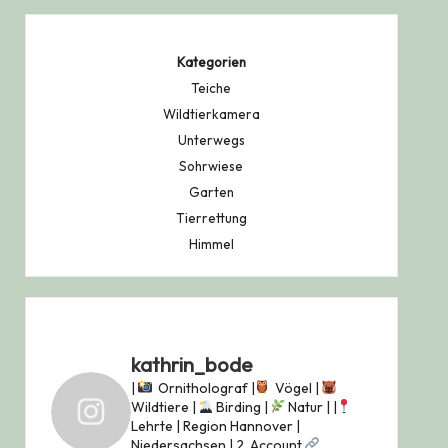
Kategorien
Teiche
Wildtierkamera
Unterwegs
Sohrwiese
Garten
Tierrettung
Himmel
kathrin_bode
|
Ornitholograf |
Vögel |
Wildtiere |
Birding |
Natur |
|
Lehrte | Region Hannover |
Niedersachsen |
2. Account