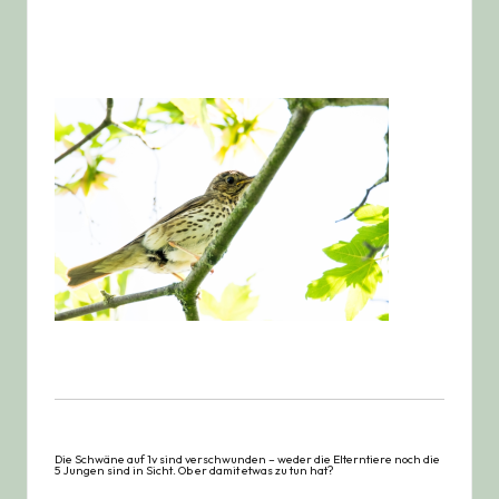
Die Schwäne auf 1v sind verschwunden – weder die Elterntiere noch die
5 Jungen sind in Sicht. Ob er damit etwas zu tun hat?