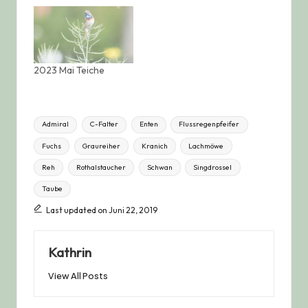
2023 Mai Teiche
Tags:
Admiral
C-Falter
Enten
Flussregenpfeifer
Fuchs
Graureiher
Kranich
Lachmöwe
Reh
Rothalstaucher
Schwan
Singdrossel
Taube
Last updated on Juni 22, 2019
Kathrin
View All Posts