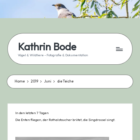
Skip
to
content
Kathrin Bode
Vögel & Wildtiere - Fotografie & Dokumentation
Home
2019
Juni
die Teiche
In den letzten 7 Tagen
Die Enten fliegen, der Rothalstaucher brütet, die Singdrossel singt.