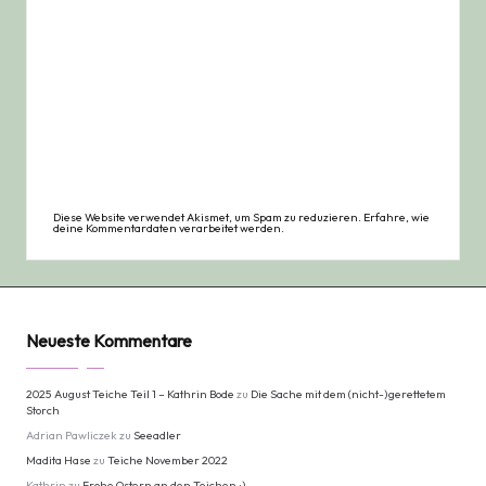
Diese Website verwendet Akismet, um Spam zu reduzieren.
Erfahre, wie
deine Kommentardaten verarbeitet werden.
Neueste Kommentare
2025 August Teiche Teil 1 – Kathrin Bode
zu
Die Sache mit dem (nicht-)gerettetem
Storch
Adrian Pawliczek
zu
Seeadler
Madita Hase
zu
Teiche November 2022
Kathrin
zu
Frohe Ostern an den Teichen :)