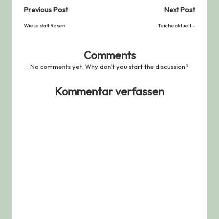
Post
Previous Post
Next Post
navigation
Wiese statt Rasen
Teiche aktuell –
Comments
No comments yet. Why don’t you start the discussion?
Kommentar verfassen