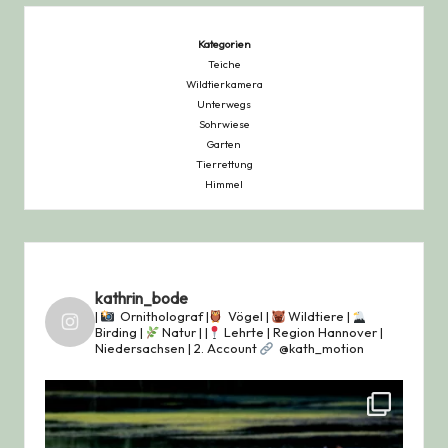
Kategorien
Teiche
Wildtierkamera
Unterwegs
Sohrwiese
Garten
Tierrettung
Himmel
kathrin_bode
|
Ornitholograf |
Vögel |
Wildtiere |
Birding |
Natur |
|
Lehrte | Region Hannover |
Niedersachsen |
2. Account
@kath_motion