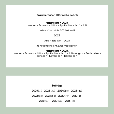
Dokumentation
Klärteiche Lehrte
Monatslisten
2026
:
Januar
-
Februar
-
März
-
April
-
Mai
-
Juni
-
Juli
Jahresübersicht 2026 aktuell
2025
Artenliste 1961 - 2025
Jahresübersicht 2025 Vogelarten
Monatslisten
2025
:
Januar
-
Februar
-
März
-
April
-
Mai
-
Juni
-
Juli
-
August
-
September
-
Oktober
-
November
-
Dezember
Beiträge
2026
(...)-
2025
(39) -
2024
(36) -
2023
(48)
2022
(31) -
2021
(34) -
2020
(49) -
2019
(43)
2018
(07) -
2017
(26) -
2016
(12)