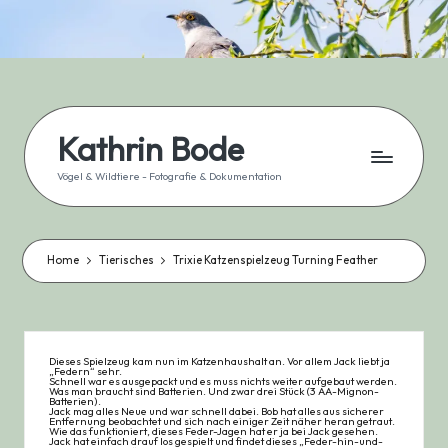
Skip
to
content
Kathrin Bode
Vögel & Wildtiere - Fotografie & Dokumentation
Home
Tierisches
Trixie Katzenspielzeug Turning Feather
Dieses Spielzeug kam nun im Katzenhaushalt an. Vor allem Jack liebt ja
„Federn“ sehr.
Schnell war es ausgepackt und es muss nichts weiter aufgebaut werden.
Was man braucht sind Batterien. Und zwar drei Stück (3 AA-Mignon-
Batterien).
Jack mag alles Neue und war schnell dabei. Bob hat alles aus sicherer
Entfernung beobachtet und sich nach einiger Zeit näher heran getraut.
Wie das funktioniert, dieses Feder-Jagen hat er ja bei Jack gesehen.
Jack hat einfach drauf los gespielt und findet dieses „Feder-hin-und-