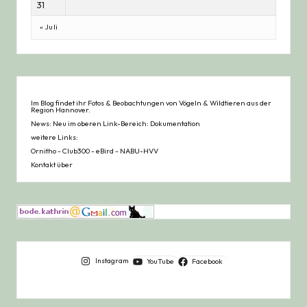
31
« Juli
Im Blog findet ihr Fotos & Beobachtungen von Vögeln & Wildtieren aus der
Region Hannover.
News: Neu im oberen Link-Bereich: Dokumentation
weitere Links:
Ornitho
-
Club300
-
eBird
-
NABU-HVV
Kontakt über
Instagram
YouTube
Facebook