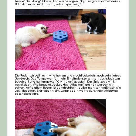
her-Wirbel-Ding“ klasse. Bob würde sagen: Naja, es gibt spannenderes.
Bob ist aber selten Fan von „Katzenspielzeug“.
Die Feder wirbelt recht wild herum und macht dabei ein noch sehr leises
Geräusch. Das Tempo war für mein Empfinden zu schnell, doch Jack war
begeisert und hat lange (ca. 10 Minuten) gespielt. Das Spielzeug wirkt
recht stabil. Wie lange es Jacks „Hau-Attacken“ aushält werden wir
sehen. Auf glattem Boden ist es rutschfest – außer man schmeißt sich wie
Jack dagegen. Stört aber nicht, wenn es ein wenig durch die Wohnung
geschoben wird.