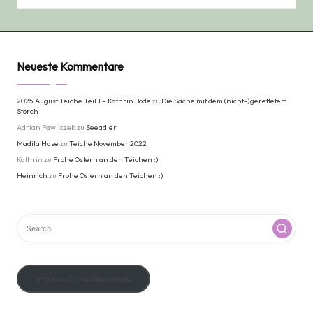
Neueste Kommentare
2025 August Teiche Teil 1 – Kathrin Bode
zu
Die Sache mit dem (nicht-)gerettetem
Storch
Adrian Pawliczek
zu
Seeadler
Madita Hase
zu
Teiche November 2022
Kathrin
zu
Frohe Ostern an den Teichen :)
Heinrich
zu
Frohe Ostern an den Teichen :)
Impressum und Datenschutz