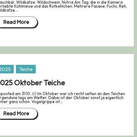
schbär, Wildkatze, Wildschwein, Nutria Am Tag: die in die Kamera
rliebte Kohlmeise und das Rotkehlchen. Mehrere Fasane, Fuchs, Reh,
ildkatze…
Read More
osted
2025
Teiche
025 Oktober Teiche
posted am 31.10. /// Im Oktober war ich recht selten an den Teichen
irgendwie lags am Wetter. Dabei ist der Oktober sonst ja eigentlich
mer ganz schön. Vogelgrippe ist…
Read More