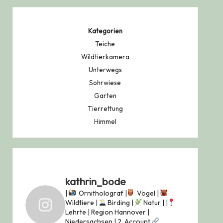
Kategorien
Teiche
Wildtierkamera
Unterwegs
Sohrwiese
Garten
Tierrettung
Himmel
kathrin_bode
|
Ornitholograf |
Vögel |
Wildtiere |
Birding |
Natur |
|
Lehrte | Region Hannover |
Niedersachsen |
2. Account