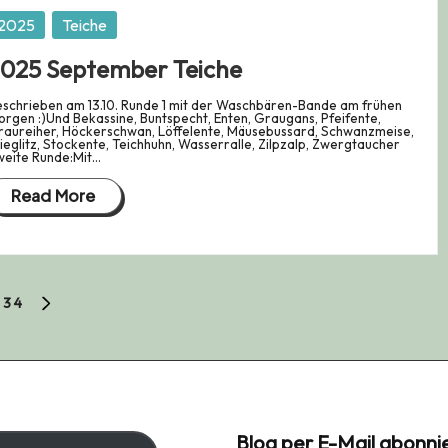
osted
2025
Teiche
025 September Teiche
schrieben am 13.10. Runde 1 mit der Waschbären-Bande am frühen
rgen :)Und Bekassine, Buntspecht, Enten, Graugans, Pfeifente,
aureiher, Höckerschwan, Löffelente, Mäusebussard, Schwanzmeise,
ieglitz, Stockente, Teichhuhn, Wasserralle, Zilpzalp, Zwergtaucher
weite Runde:Mit…
Read More
2
3
4
NEXT
PAGE
Blog per E-Mail abonni