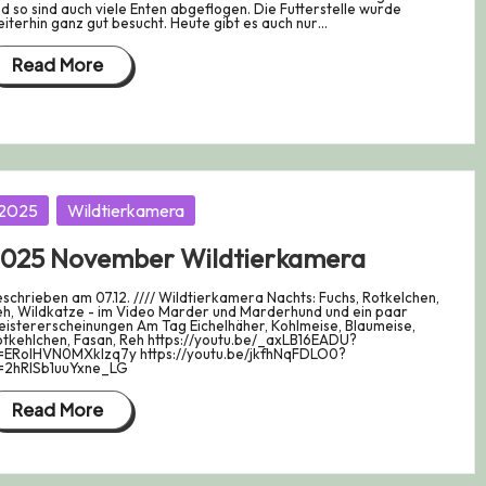
d so sind auch viele Enten abgeflogen. Die Futterstelle wurde
iterhin ganz gut besucht. Heute gibt es auch nur…
Read More
osted
2025
Wildtierkamera
025 November Wildtierkamera
schrieben am 07.12. //// Wildtierkamera Nachts: Fuchs, Rotkelchen,
h, Wildkatze - im Video Marder und Marderhund und ein paar
istererscheinungen Am Tag Eichelhäher, Kohlmeise, Blaumeise,
tkehlchen, Fasan, Reh https://youtu.be/_axLB16EADU?
i=ERolHVN0MXkIzq7y https://youtu.be/jkfhNqFDLO0?
i=2hRISb1uuYxne_LG
Read More