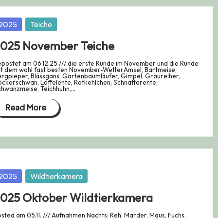
osted
2025
Teiche
025 November Teiche
postet am 06.12.25 /// die erste Runde im November und die Runde
t dem wohl fast besten November-WetterAmsel, Bartmeise,
rgpieper, Blässgans, Gartenbaumläufer, Gimpel, Graureiher,
ckerschwan, Löffelente, Rotkehlchen, Schnatterente,
chwanzmeise, Teichhuhn,…
Read More
osted
2025
Wildtierkamera
025 Oktober Wildtierkamera
sted am 05.11. /// Aufnahmen Nachts: Reh, Marder, Maus, Fuchs,