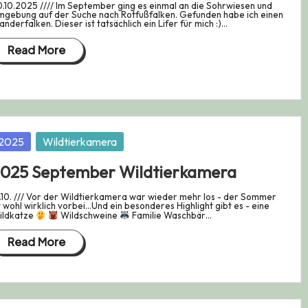
.10.2025 //// Im September ging es einmal an die Sohrwiesen und
gebung auf der Suche nach Rotfußfalken. Gefunden habe ich einen
nderfalken. Dieser ist tatsächlich ein Lifer für mich :)…
Read More
osted
2025
Wildtierkamera
025 September Wildtierkamera
.10. /// Vor der Wildtierkamera war wieder mehr los - der Sommer
t wohl wirklich vorbei...Und ein besonderes Highlight gibt es - eine
ildkatze
Wildschweine
Familie Waschbär…
Read More