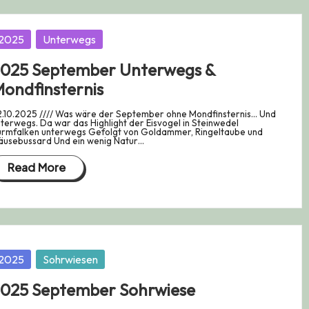
osted
2025
Unterwegs
025 September Unterwegs &
ondfinsternis
.10.2025 //// Was wäre der September ohne Mondfinsternis... Und
terwegs. Da war das Highlight der Eisvogel in Steinwedel
urmfalken unterwegs Gefolgt von Goldammer, Ringeltaube und
äusebussard Und ein wenig Natur…
Read More
osted
2025
Sohrwiesen
025 September Sohrwiese