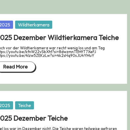
osted
2025
Wildtierkamera
025 Dezember Wildtierkamera Teiche
ch vor der Wildtierkamera war recht wenig los und am Tag
ttps://youtu.be/kfnW22vSbXM?si=8dwzmnTEMtT7XeFJ
ttps://youtu.be/4Izw5ZEKzLw?si=4k2sHq90sJU4YMuY
Read More
osted
2025
Teiche
025 Dezember Teiche
el los war im Dezember nicht. Die Teiche waren teilweise gefroren