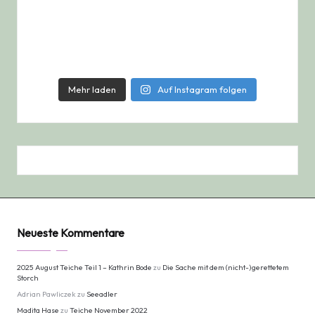
Mehr laden
Auf Instagram folgen
Neueste Kommentare
2025 August Teiche Teil 1 – Kathrin Bode
zu
Die Sache mit dem (nicht-)gerettetem
Storch
Adrian Pawliczek
zu
Seeadler
Madita Hase
zu
Teiche November 2022