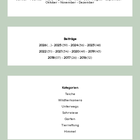
Oktober
-
November
-
Dezember
Beiträge
2026
(...)-
2025
(39) -
2024
(36) -
2023
(48)
2022
(31) -
2021
(34) -
2020
(49) -
2019
(43)
2018
(07) -
2017
(26) -
2016
(12)
Kategorien
Teiche
Wildtierkamera
Unterwegs
Sohrwiese
Garten
Tierrettung
Himmel