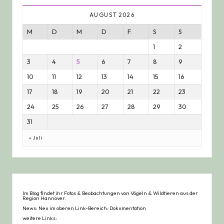
AUGUST 2026
M
D
M
D
F
S
S
1
2
3
4
5
6
7
8
9
10
11
12
13
14
15
16
17
18
19
20
21
22
23
24
25
26
27
28
29
30
31
« Juli
Im Blog findet ihr Fotos & Beobachtungen von Vögeln & Wildtieren aus der
Region Hannover.
News: Neu im oberen Link-Bereich: Dokumentation
weitere Links: