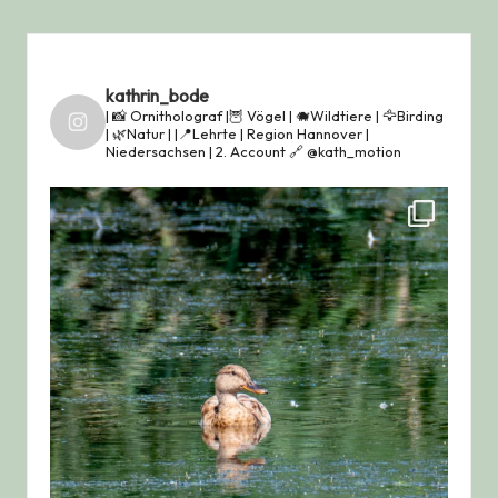
kathrin_bode
| 📸 Ornitholograf |🦉 Vögel | 🐗Wildtiere | 🦅Birding
| 🌿Natur |
|📍Lehrte | Region Hannover |
Niedersachsen |
2. Account 🔗 @kath_motion