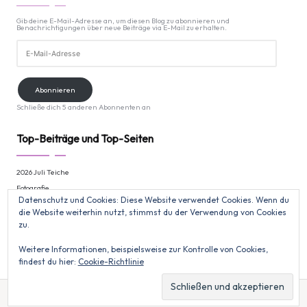
Gib deine E-Mail-Adresse an, um diesen Blog zu abonnieren und
Benachrichtigungen über neue Beiträge via E-Mail zu erhalten.
E-
Mail-
Adresse
Abonnieren
Schließe dich 5 anderen Abonnenten an
Top-Beiträge und Top-Seiten
2026 Juli Teiche
Fotografie
Datenschutz und Cookies: Diese Website verwendet Cookies. Wenn du
Alles aus dem März 2021
die Website weiterhin nutzt, stimmst du der Verwendung von Cookies
Sohrwiesen & Unterwegs
zu.
Liste aller Arten 1961 - 2025
Weitere Informationen, beispielsweise zur Kontrolle von Cookies,
findest du hier:
Cookie-Richtlinie
Copyright 2026 — Kathrin Bode. All rights reserved.
Bloglo WordPress Theme