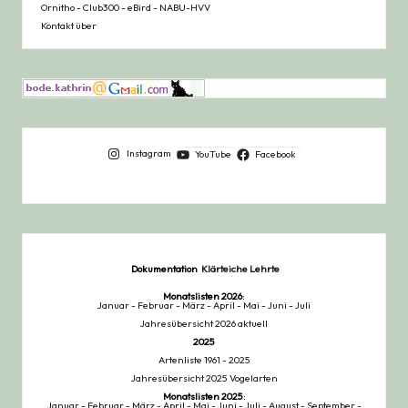
Ornitho
-
Club300
-
eBird
-
NABU-HVV
Kontakt über
Instagram
YouTube
Facebook
Dokumentation
Klärteiche Lehrte
Monatslisten
2026
:
Januar
-
Februar
-
März
-
April
-
Mai
-
Juni
-
Juli
Jahresübersicht 2026 aktuell
2025
Artenliste 1961 - 2025
Jahresübersicht 2025 Vogelarten
Monatslisten
2025
:
Januar
-
Februar
-
März
-
April
-
Mai
-
Juni
-
Juli
-
August
-
September
-