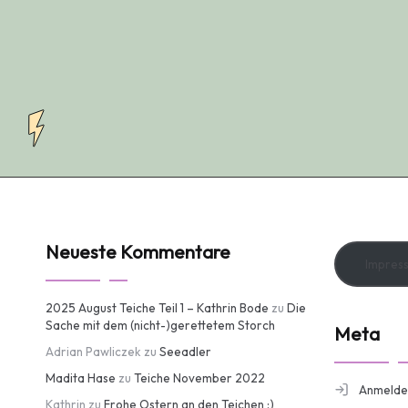
Neueste Kommentare
Impres
2025 August Teiche Teil 1 – Kathrin Bode
zu
Die
Sache mit dem (nicht-)gerettetem Storch
Meta
Adrian Pawliczek
zu
Seeadler
Madita Hase
zu
Teiche November 2022
Anmelde
Kathrin
zu
Frohe Ostern an den Teichen :)