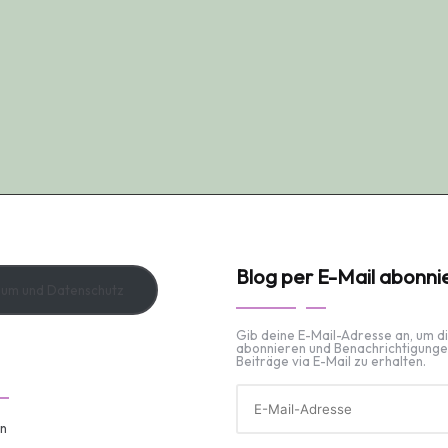
Blog per E-Mail abonni
sum und Datenschutz
Gib deine E-Mail-Adresse an, um d
abonnieren und Benachrichtigunge
Beiträge via E-Mail zu erhalten.
E-
Mail-
Adresse
n