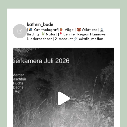
kathrin_bode
|
Ornitholograf |
Vögel |
Wildtiere |
Birding |
Natur |
|
Lehrte | Region Hannover |
Niedersachsen |
2. Account
@kath_motion