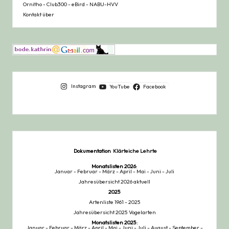
Ornitho
-
Club300
-
eBird
-
NABU-HVV
Kontakt über
Instagram
YouTube
Facebook
Dokumentation
Klärteiche Lehrte
Monatslisten
2026
:
Januar
-
Februar
-
März
-
April
-
Mai
-
Juni
-
Juli
Jahresübersicht 2026 aktuell
2025
Artenliste 1961 - 2025
Jahresübersicht 2025 Vogelarten
Monatslisten
2025
:
Januar
-
Februar
-
März
-
April
-
Mai
-
Juni
-
Juli
-
August
-
September
-