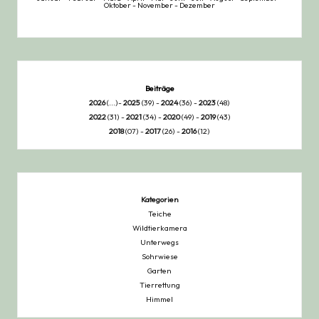
Oktober
-
November
-
Dezember
Beiträge
2026
(...)-
2025
(39) -
2024
(36) -
2023
(48)
2022
(31) -
2021
(34) -
2020
(49) -
2019
(43)
2018
(07) -
2017
(26) -
2016
(12)
Kategorien
Teiche
Wildtierkamera
Unterwegs
Sohrwiese
Garten
Tierrettung
Himmel