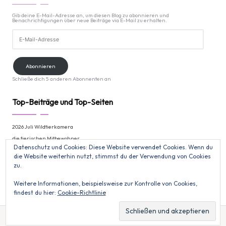
Gib deine E-Mail-Adresse an, um diesen Blog zu abonnieren und
Benachrichtigungen über neue Beiträge via E-Mail zu erhalten.
E-
Mail-
Adresse
Abonnieren
Schließe dich 5 anderen Abonnenten an
Top-Beiträge und Top-Seiten
2026 Juli Wildtierkamera
die tierischen Mitbewohner
Datenschutz und Cookies: Diese Website verwendet Cookies. Wenn du
2023 September Sohrwiese
die Website weiterhin nutzt, stimmst du der Verwendung von Cookies
2024 Oktober Polarlichter
zu.
September 2018
Weitere Informationen, beispielsweise zur Kontrolle von Cookies,
findest du hier:
Cookie-Richtlinie
Copyright 2026 — Kathrin Bode. All rights reserved.
Bloglo WordPress Theme