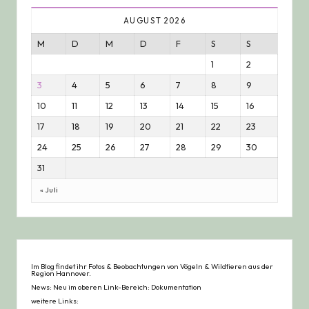
AUGUST 2026
M
D
M
D
F
S
S
1
2
3
4
5
6
7
8
9
10
11
12
13
14
15
16
17
18
19
20
21
22
23
24
25
26
27
28
29
30
31
« Juli
Im Blog findet ihr Fotos & Beobachtungen von Vögeln & Wildtieren aus der
Region Hannover.
News: Neu im oberen Link-Bereich: Dokumentation
weitere Links: