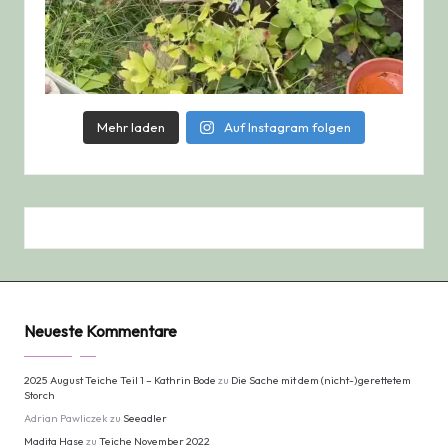
Mehr laden
Auf Instagram folgen
Neueste Kommentare
2025 August Teiche Teil 1 – Kathrin Bode
zu
Die Sache mit dem (nicht-)gerettetem
Storch
Adrian Pawliczek
zu
Seeadler
Madita Hase
zu
Teiche November 2022