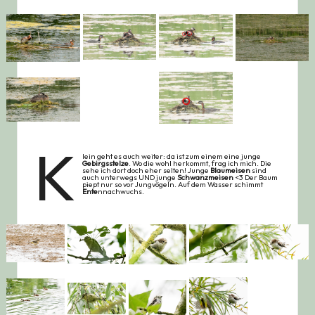
K
lein geht es auch weiter: da ist zum einem eine junge
Gebirgsstelze
. Wo die wohl herkommt, frag ich mich. Die
sehe ich dort doch eher selten! Junge
Blaumeisen
sind
auch unterwegs UND junge
Schwanzmeisen
<3 Der Baum
piept nur so vor Jungvögeln. Auf dem Wasser schimmt
Ente
nnachwuchs.