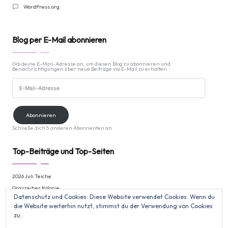
WordPress.org
Blog per E-Mail abonnieren
Gib deine E-Mail-Adresse an, um diesen Blog zu abonnieren und
Benachrichtigungen über neue Beiträge via E-Mail zu erhalten.
E-
Mail-
Adresse
Abonnieren
Schließe dich 5 anderen Abonnenten an
Top-Beiträge und Top-Seiten
2026 Juli Teiche
Graureiher Kolonie
Datenschutz und Cookies: Diese Website verwendet Cookies. Wenn du
Jahres & Monatsübersicht 2026
die Website weiterhin nutzt, stimmst du der Verwendung von Cookies
2026 Juli Wildtierkamera
zu.
Graureiher Kolonie