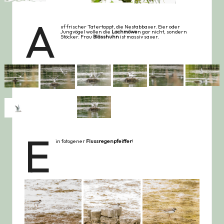
A
uf frischer Tat ertappt, die Nestabbauer. Eier oder
Jungvögel wollen die
Lachmöwe
n gar nicht, sondern
Stöcker. Frau
Blässhuhn
ist massiv sauer.
E
in fotogener
Flussregenpfeiffer
!