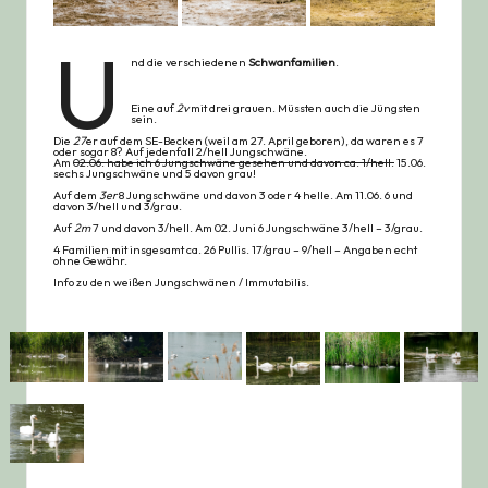
U
nd die verschiedenen
Schwanfamilien
.
Eine auf
2v
mit drei grauen. Müssten auch die Jüngsten
sein.
Die
27
er auf dem SE-Becken (weil am 27. April geboren), da waren es 7
oder sogar 8? Auf jedenfall 2/hell Jungschwäne.
Am
02.06. habe ich 6 Jungschwäne gesehen und davon ca. 1/hell.
15.06.
sechs Jungschwäne und 5 davon grau!
Auf dem
3er
8 Jungschwäne und davon 3 oder 4 helle. Am 11.06. 6 und
davon 3/hell und 3/grau.
Auf
2m
7 und davon 3/hell. Am 02. Juni 6 Jungschwäne 3/hell – 3/grau.
4 Familien mit insgesamt ca. 26 Pullis. 17/grau – 9/hell – Angaben echt
ohne Gewähr.
Info zu den weißen
Jungschwänen / Immutabilis
.