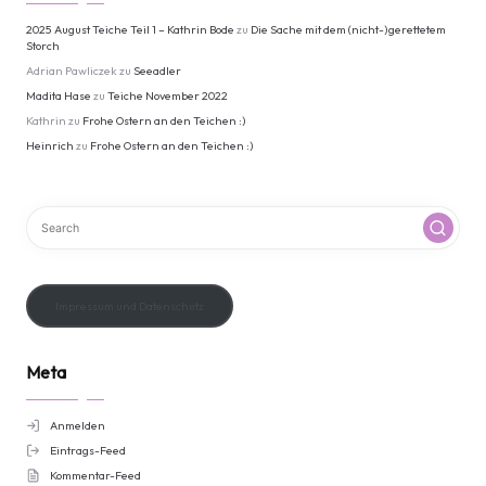
2025 August Teiche Teil 1 – Kathrin Bode
zu
Die Sache mit dem (nicht-)gerettetem
Storch
Adrian Pawliczek
zu
Seeadler
Madita Hase
zu
Teiche November 2022
Kathrin
zu
Frohe Ostern an den Teichen :)
Heinrich
zu
Frohe Ostern an den Teichen :)
Impressum und Datenschutz
Meta
Anmelden
Eintrags-Feed
Kommentar-Feed