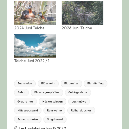
2024 Juni Teiche
2026 Juni Teiche
Teiche Juni 2022 / 1
Tags:
Bachstelze
Blässhuhn
Blaumeise
Bluthänfling
Enten
Flussregenpfeifer
Gebirgsstelze
Graureiher
Höckerschwan
Lachmöwe
Mäusebussard
Rohrweihe
Rothalstaucher
Schwanzmeise
Singdrossel
Last updated on Juni 15, 2020