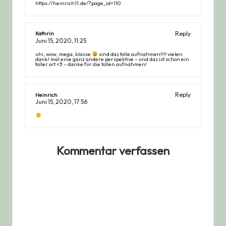
https://heinrich11.de/?page_id=110
Reply
Kathrin
Juni 15, 2020,
11:25
uhi, wow, mega, klasse
sind das tolle aufnahmen!!!! vielen
dank! mal eine ganz andere perspektive – und das ist schon ein
toller ort <3 – danke für die tollen aufnahmen!
Reply
Heinrich
Juni 15, 2020,
17:56
Kommentar verfassen