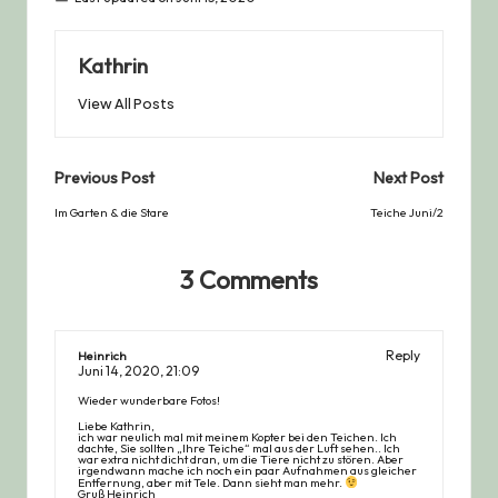
Kathrin
View All Posts
Post
Previous Post
Next Post
navigation
Im Garten & die Stare
Teiche Juni/2
3 Comments
Reply
Heinrich
Juni 14, 2020,
21:09
Wieder wunderbare Fotos!
Liebe Kathrin,
ich war neulich mal mit meinem Kopter bei den Teichen. Ich
dachte, Sie sollten „Ihre Teiche“ mal aus der Luft sehen.. Ich
war extra nicht dicht dran, um die Tiere nicht zu stören. Aber
irgendwann mache ich noch ein paar Aufnahmen aus gleicher
Entfernung, aber mit Tele. Dann sieht man mehr.
Gruß Heinrich