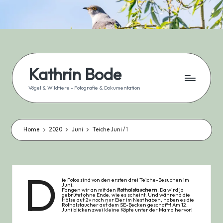
Skip
to
content
Kathrin Bode
Vögel & Wildtiere - Fotografie & Dokumentation
Home
2020
Juni
Teiche Juni / 1
D
ie Fotos sind von den ersten drei Teiche-Besuchen im
Juni.
Fangen wir an mit den
Rothalstauchern
. Da wird ja
gebrütet ohne Ende, wie es scheint. Und während die
Hälse auf 2v noch nur Eier im Nest haben, haben es die
Rothalstaucher auf dem SE-Becken geschafft! Am 12.
Juni blicken zwei kleine Köpfe unter der Mama hervor!