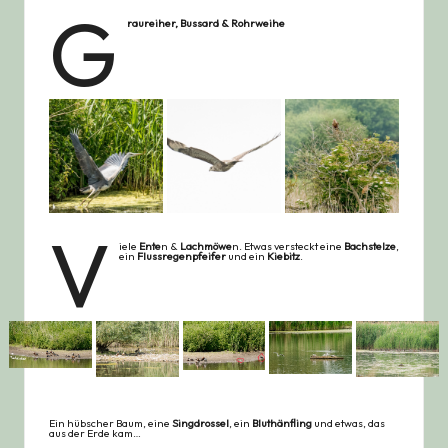
G
raureiher, Bussard & Rohrweihe
V
iele
Ente
n &
Lachmöwe
n. Etwas versteckt eine
Bachstelze
,
ein
Flussregenpfeifer
und ein
Kiebitz
.
Ein hübscher Baum, eine
Singdrossel
, ein
Bluthänfling
und etwas, das
aus der Erde kam…