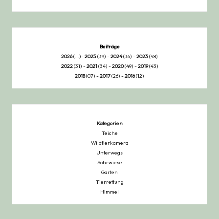
Beiträge
2026
(...)-
2025
(39) -
2024
(36) -
2023
(48)
2022
(31) -
2021
(34) -
2020
(49) -
2019
(43)
2018
(07) -
2017
(26) -
2016
(12)
Kategorien
Teiche
Wildtierkamera
Unterwegs
Sohrwiese
Garten
Tierrettung
Himmel