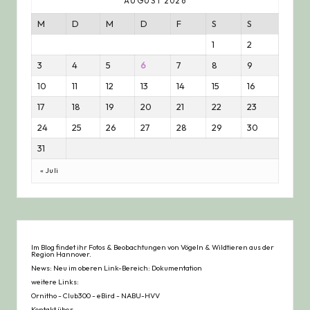
AUGUST 2026
M
D
M
D
F
S
S
1
2
3
4
5
6
7
8
9
10
11
12
13
14
15
16
17
18
19
20
21
22
23
24
25
26
27
28
29
30
31
« Juli
Im Blog findet ihr Fotos & Beobachtungen von Vögeln & Wildtieren aus der
Region Hannover.
News: Neu im oberen Link-Bereich: Dokumentation
weitere Links:
Ornitho
-
Club300
-
eBird
-
NABU-HVV
Kontakt über