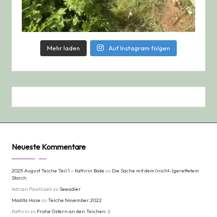
Mehr laden
Auf Instagram folgen
Neueste Kommentare
2025 August Teiche Teil 1 – Kathrin Bode
zu
Die Sache mit dem (nicht-)gerettetem
Storch
Adrian Pawliczek
zu
Seeadler
Madita Hase
zu
Teiche November 2022
Kathrin
zu
Frohe Ostern an den Teichen :)