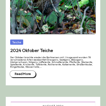
Posted
Teiche
in
2024 Oktober Teiche
Der Oktober brachte wieder die Bartmeisen mit :) Insgesamt wurden 78
verschiedene Arten beobachtet:Graugans, Saatgans, Blässgans,
Höckerschwan, Nilgans, Löffelente, Schnatterente, Pfeifente, Stockente,
Spießente, Krickente, Tafelente, Reiherente, Kolbenente, Straßentaube,
Ringeltaube, Wasserralle,…
Read More