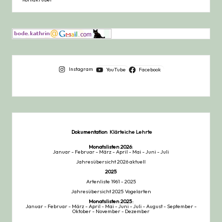
Instagram
YouTube
Facebook
Dokumentation
Klärteiche Lehrte
Monatslisten
2026
:
Januar
-
Februar
-
März
-
April
-
Mai
-
Juni
-
Juli
Jahresübersicht 2026 aktuell
2025
Artenliste 1961 - 2025
Jahresübersicht 2025 Vogelarten
Monatslisten
2025
:
Januar
-
Februar
-
März
-
April
-
Mai
-
Juni
-
Juli
-
August
-
September
-
Oktober
-
November
-
Dezember