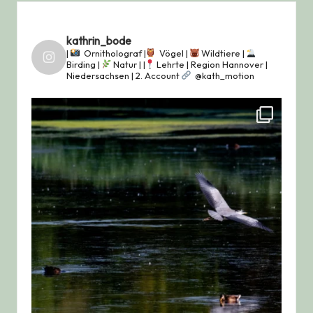
kathrin_bode
|
Ornitholograf |
Vögel |
Wildtiere |
Birding |
Natur |
|
Lehrte | Region Hannover |
Niedersachsen |
2. Account
@kath_motion