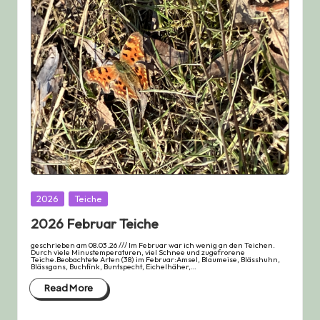
Posted
2026
Teiche
in
2026 Februar Teiche
geschrieben am 08.03.26 /// Im Februar war ich wenig an den Teichen.
Durch viele Minustemperaturen, viel Schnee und zugefrorene
Teiche.Beobachtete Arten (38) im Februar:Amsel, Blaumeise, Blässhuhn,
Blässgans, Buchfink, Buntspecht, Eichelhäher,…
Read More