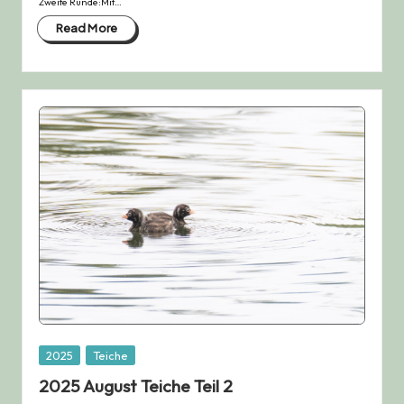
Zweite Runde:Mit…
Read More
Posted
2025
Teiche
in
2025 August Teiche Teil 2