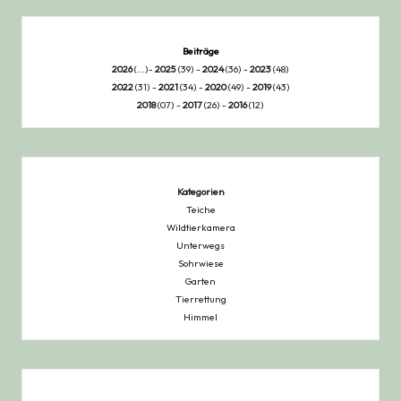
Beiträge
2026
(...)-
2025
(39) -
2024
(36) -
2023
(48)
2022
(31) -
2021
(34) -
2020
(49) -
2019
(43)
2018
(07) -
2017
(26) -
2016
(12)
Kategorien
Teiche
Wildtierkamera
Unterwegs
Sohrwiese
Garten
Tierrettung
Himmel