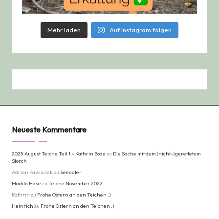
Mehr laden
Auf Instagram folgen
Neueste Kommentare
2025 August Teiche Teil 1 – Kathrin Bode
zu
Die Sache mit dem (nicht-)gerettetem
Storch
Adrian Pawliczek
zu
Seeadler
Madita Hase
zu
Teiche November 2022
Kathrin
zu
Frohe Ostern an den Teichen :)
Heinrich
zu
Frohe Ostern an den Teichen :)