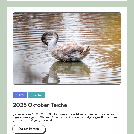
Posted
2025
Teiche
in
2025 Oktober Teiche
geposted am 31.10. /// Im Oktober war ich recht selten an den Teichen -
irgendwie lags am Wetter. Dabei ist der Oktober sonst ja eigentlich immer
ganz schön. Vogelgrippe ist…
Read More