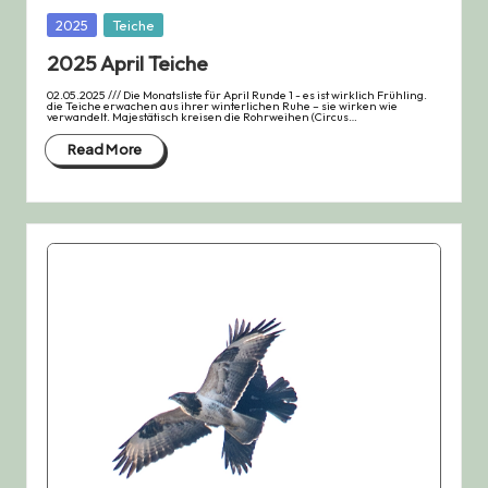
Posted
2025
Teiche
in
2025 April Teiche
02.05.2025 /// Die Monatsliste für April Runde 1 - es ist wirklich Frühling.
die Teiche erwachen aus ihrer winterlichen Ruhe – sie wirken wie
verwandelt. Majestätisch kreisen die Rohrweihen (Circus…
Read More