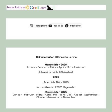
Instagram
YouTube
Facebook
Dokumentation
Klärteiche Lehrte
Monatslisten
2026
:
Januar
-
Februar
-
März
-
April
-
Mai
-
Juni
-
Juli
Jahresübersicht 2026 aktuell
2025
Artenliste 1961 - 2025
Jahresübersicht 2025 Vogelarten
Monatslisten
2025
:
Januar
-
Februar
-
März
-
April
-
Mai
-
Juni
-
Juli
-
August
-
September
-
Oktober
-
November
-
Dezember