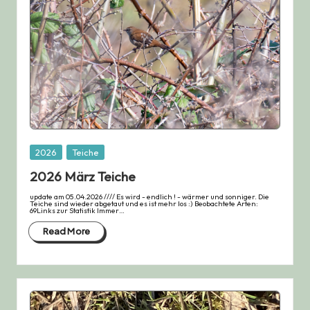
Posted
2026
Teiche
in
2026 März Teiche
update am 05.04.2026 //// Es wird - endlich ! - wärmer und sonniger. Die
Teiche sind wieder abgetaut und es ist mehr los :) Beobachtete Arten:
69Links zur Statistik Immer…
Read More