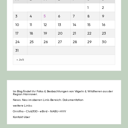
1
2
3
4
5
6
7
8
9
10
11
12
13
14
15
16
17
18
19
20
21
22
23
24
25
26
27
28
29
30
31
« Juli
Im Blog findet ihr Fotos & Beobachtungen von Vögeln & Wildtieren aus der
Region Hannover.
News: Neu im oberen Link-Bereich: Dokumentation
weitere Links:
Ornitho
-
Club300
-
eBird
-
NABU-HVV
Kontakt über