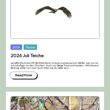
Posted
2026
Teiche
in
2026 Juli Teiche
veröffentlicht am 03.08.2026 Dank Urlaub und besserem Wetter war ich im
Juli häufiger an den Teichen. Auch um Wege freizuschneiden :)Mit diesem
Beitrag sollte nun hier auch alles Up-to-Date sein.…
Read More