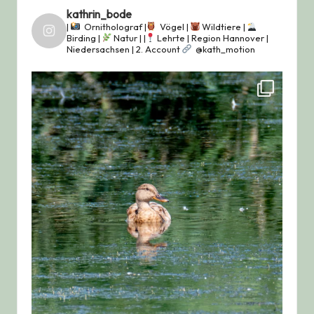
kathrin_bode
|
Ornitholograf |
Vögel |
Wildtiere |
Birding |
Natur |
|
Lehrte | Region Hannover |
Niedersachsen |
2. Account
@kath_motion