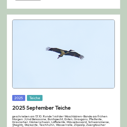
Posted
2025
Teiche
in
2025 September Teiche
geschrieben am 13.10. Runde 1 mit der Waschbären-Bande am frühen
Morgen :)Und Bekassine, Buntspecht, Enten, Graugans, Pfeifente,
Graureiher, Höckerschwan, Löffelente, Mäusebussard, Schwanzmeise,
Stieglitz, Stockente, Teichhuhn, Wasserralle, Zilpzalp, Zwergtaucher