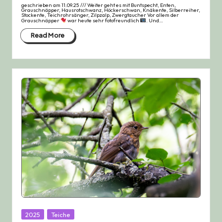
geschrieben am 11.09.25 /// Weiter geht es mit Buntspecht, Enten,
Grauschnäpper, Hausrotschwanz, Höckerschwan, Knäkente, Silberreiher,
Stockente, Teichrohrsänger, Zilpzalp, Zwergtaucher Vor allem der
Grauschnäpper
war heute sehr fotofreundlich
. Und…
Read More
Posted
2025
Teiche
in