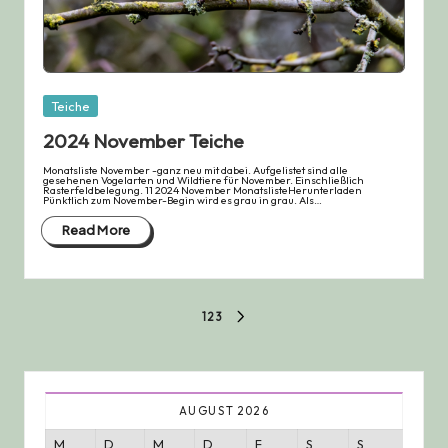
Posted
Teiche
in
2024 November Teiche
Monatsliste November -ganz neu mit dabei. Aufgelistet sind alle
gesehenen Vogelarten und Wildtiere für November. Einschließlich
Rasterfeldbelegung. 11 2024 November MonatslisteHerunterladen
Pünktlich zum November-Begin wird es grau in grau. Als…
Read More
Seitennummerierung
1
2
3
NEXT
PAGE
der
Beiträge
AUGUST 2026
M
D
M
D
F
S
S