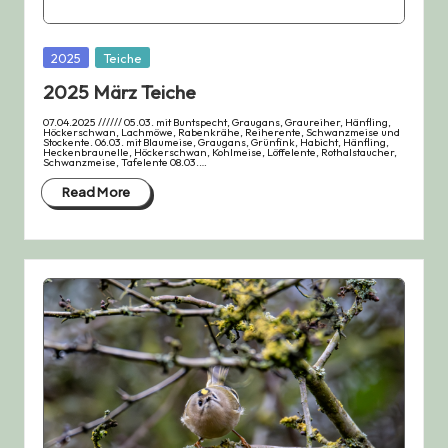
Posted
2025
Teiche
in
2025 März Teiche
07.04.2025 ////// 05.03. mit Buntspecht, Graugans, Graureiher, Hänfling,
Höckerschwan, Lachmöwe, Rabenkrähe, Reiherente, Schwanzmeise und
Stockente. 06.03. mit Blaumeise, Graugans, Grünfink, Habicht, Hänfling,
Heckenbraunelle, Höckerschwan, Kohlmeise, Löffelente, Rothalstaucher,
Schwanzmeise, Tafelente 08.03.…
Read More