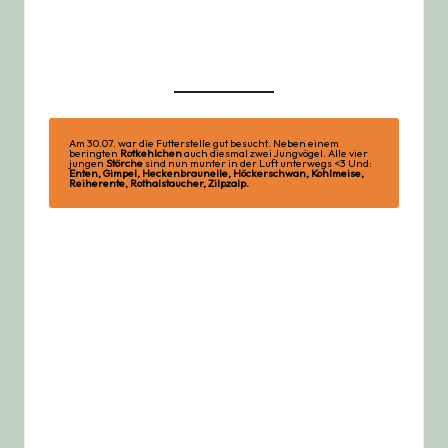
Am 30.07. war die Futterstelle gut besucht. Neben einem
beringten
Rotkehlchen
auch diesmal zwei Jungvögel. Alle vier
jungen
Störche
sind nun munter in der Luft unterwegs <3 Und:
Enten, Gimpel, Heckenbraunelle, Höckerschwan, Kohlmeise,
Reiherente, Rothalstaucher, Zilpzalp.