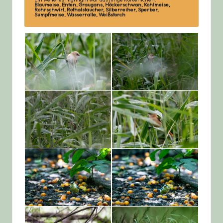
Blaumeise, Enten, Graugans, Höckerschwan, Kohlmeise,
Rohrschwirl, Rothalstaucher, Silberreiher, Sperber,
Sumpfmeise, Wasserralle, Weißstorch