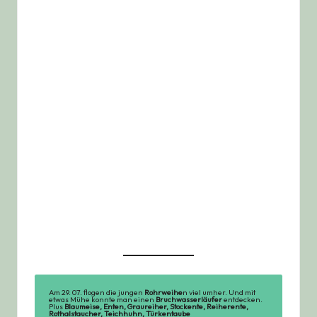
Am 29. 07. flogen die jungen
Rohrweihe
n viel umher. Und mit
etwas Mühe konnte man einen
Bruchwasserläufer
entdecken.
Plus
Blaumeise, Enten, Graureiher, Stockente, Reiherente,
Rothalstaucher, Teichhuhn, Türkentaube