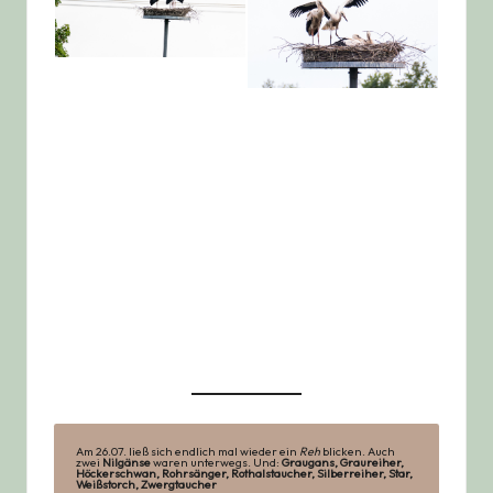
Am 26.07. ließ sich endlich mal wieder ein
Reh
blicken. Auch
zwei
Nilgänse
waren unterwegs. Und:
Graugans, Graureiher,
Höckerschwan, Rohrsänger, Rothalstaucher, Silberreiher, Star,
Weißstorch, Zwergtaucher