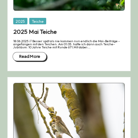
Posted
2025
Teiche
in
2025 Mai Teiche
18.06.2025 // Besser spät als nie kommen nun endlich die Mai-Beiträge -
angefangen mit den Teichen. Am 01.05. hatte ich dann auch Teiche-
Jubiläum: 10 Jahre Teiche mit Runde 671.Mit dabei:…
Read More