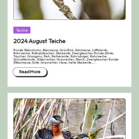
Posted
Teiche
in
2024 August Teiche
Runde 1Blässhuhn, Blaumeise, Grünfink, Kohlmeise, Löffelente,
Rohrweihe, Rothalstaucher, Stockente, Zwergtaucher Runde 2Ente,
Taucher, Graugans, Reh, Reiherente, Rohrsänger, Rohrweihe,
Schnatterente, Silberreiher, Graureiher, Storch, Zwergtaucher Runde
3Blaumeise, Ente, Graureiher, Hase, helle Stockente,…
Read More