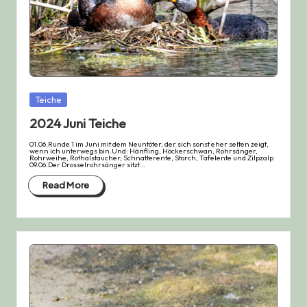
Posted
Teiche
in
2024 Juni Teiche
01.06.Runde 1 im Juni mit dem Neuntöter, der sich sonst eher selten zeigt,
wenn ich unterwegs bin.Und: Hänfling, Höckerschwan, Rohrsänger,
Rohrweihe, Rothalstaucher, Schnatterente, Storch, Tafelente und Zilpzalp
09.06.Der Drosselrohrsänger sitzt…
Read More