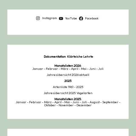
Instagram
YouTube
Facebook
Dokumentation
Klärteiche Lehrte
Monatslisten
2026
:
Januar
-
Februar
-
März
-
April
-
Mai
-
Juni
-
Juli
Jahresübersicht 2026 aktuell
2025
Artenliste 1961 - 2025
Jahresübersicht 2025 Vogelarten
Monatslisten
2025
:
Januar
-
Februar
-
März
-
April
-
Mai
-
Juni
-
Juli
-
August
-
September
-
Oktober
-
November
-
Dezember