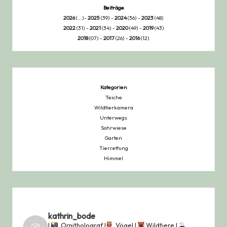
Beiträge
2026
(...)-
2025
(39) -
2024
(36) -
2023
(48)
2022
(31) -
2021
(34) -
2020
(49) -
2019
(43)
2018
(07) -
2017
(26) -
2016
(12)
Kategorien
Teiche
Wildtierkamera
Unterwegs
Sohrwiese
Garten
Tierrettung
Himmel
kathrin_bode
|
Ornitholograf |
Vögel |
Wildtiere |