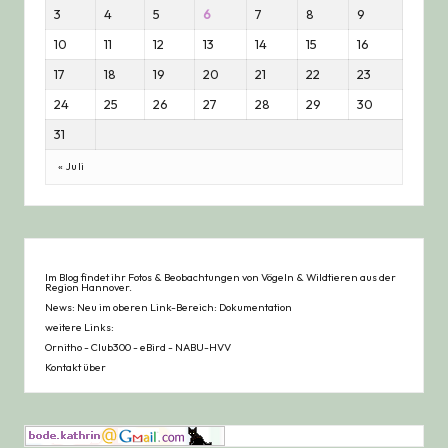
3
4
5
6
7
8
9
10
11
12
13
14
15
16
17
18
19
20
21
22
23
24
25
26
27
28
29
30
31
« Juli
Im Blog findet ihr Fotos & Beobachtungen von Vögeln & Wildtieren aus der
Region Hannover.
News: Neu im oberen Link-Bereich: Dokumentation
weitere Links:
Ornitho
-
Club300
-
eBird
-
NABU-HVV
Kontakt über