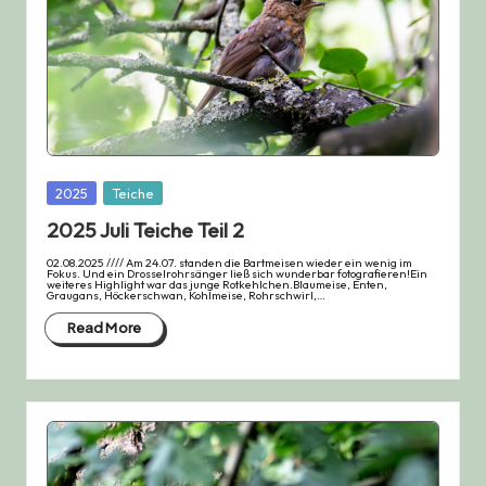
Posted
2025
Teiche
in
2025 Juli Teiche Teil 2
02.08.2025 //// Am 24.07. standen die Bartmeisen wieder ein wenig im
Fokus. Und ein Drosselrohrsänger ließ sich wunderbar fotografieren!Ein
weiteres Highlight war das junge Rotkehlchen.Blaumeise, Enten,
Graugans, Höckerschwan, Kohlmeise, Rohrschwirl,…
Read More