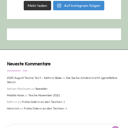
Mehr laden
Auf Instagram folgen
Neueste Kommentare
2025 August Teiche Teil 1 – Kathrin Bode
zu
Die Sache mit dem (nicht-)gerettetem
Storch
Adrian Pawliczek
zu
Seeadler
Madita Hase
zu
Teiche November 2022
Kathrin
zu
Frohe Ostern an den Teichen :)
Heinrich
zu
Frohe Ostern an den Teichen :)