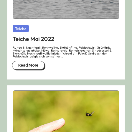
Posted
Teiche
in
Teiche Mai 2022
Runde 1 : Nachtigall, Rohrweihe, Bluthänfling, Feldschwirl, Grünfink,
Mönchsgrasmücke, Möwe, Reiherente, Rothalstaucher, Singdrossel &
StorchDie Nachtigall wollte tatsächlich auf ein Foto :D Und auch der
Feldschwirl zeigte sich von seiner…
Read More