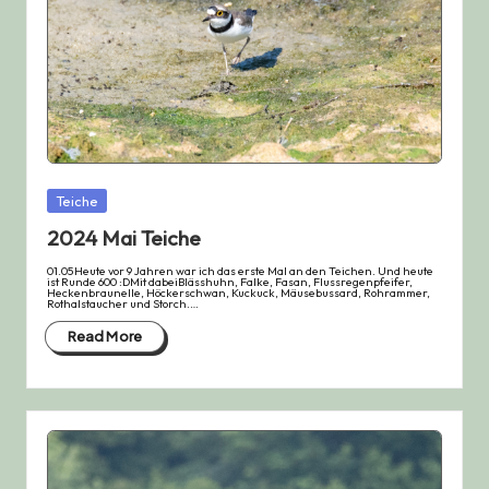
Posted
Teiche
in
2024 Mai Teiche
01.05Heute vor 9 Jahren war ich das erste Mal an den Teichen. Und heute
ist Runde 600 :DMit dabeiBlässhuhn, Falke, Fasan, Flussregenpfeifer,
Heckenbraunelle, Höckerschwan, Kuckuck, Mäusebussard, Rohrammer,
Rothalstaucher und Storch.…
Read More