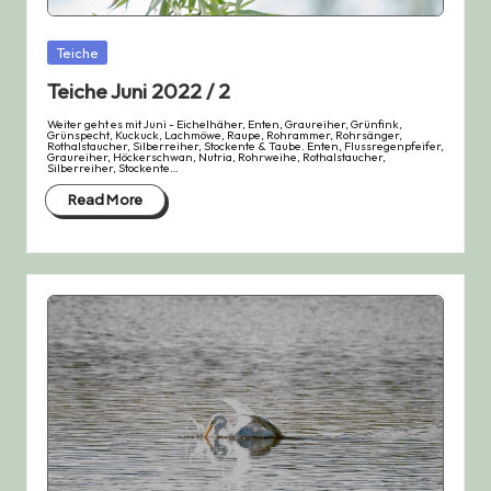
Posted
Teiche
in
Teiche Juni 2022 / 2
Weiter geht es mit Juni - Eichelhäher, Enten, Graureiher, Grünfink,
Grünspecht, Kuckuck, Lachmöwe, Raupe, Rohrammer, Rohrsänger,
Rothalstaucher, Silberreiher, Stockente & Taube. Enten, Flussregenpfeifer,
Graureiher, Höckerschwan, Nutria, Rohrweihe, Rothalstaucher,
Silberreiher, Stockente…
Read More