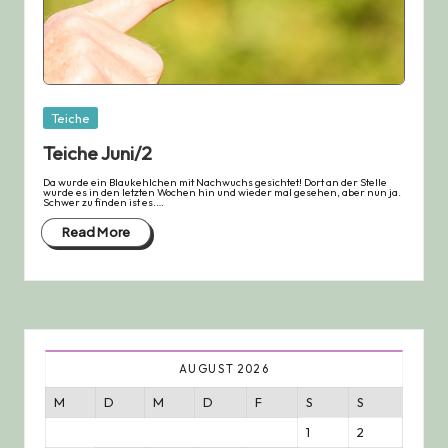
Posted
Teiche
in
Teiche Juni/2
Da wurde ein Blaukehlchen mit Nachwuchs gesichtet! Dort an der Stelle
wurde es in den letzten Wochen hin und wieder mal gesehen, aber nun ja.
Schwer zu finden ist es.…
Read More
AUGUST 2026
M
D
M
D
F
S
S
1
2