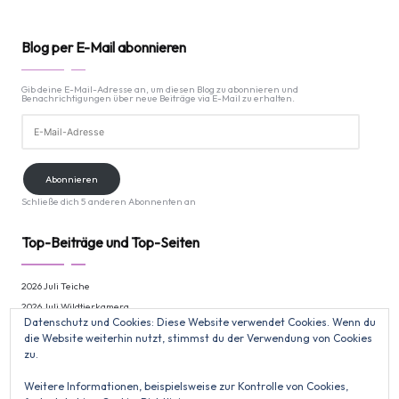
Blog per E-Mail abonnieren
Gib deine E-Mail-Adresse an, um diesen Blog zu abonnieren und
Benachrichtigungen über neue Beiträge via E-Mail zu erhalten.
E-
Mail-
Adresse
Abonnieren
Schließe dich 5 anderen Abonnenten an
Top-Beiträge und Top-Seiten
2026 Juli Teiche
2026 Juli Wildtierkamera
Datenschutz und Cookies: Diese Website verwendet Cookies. Wenn du
Graureiher Kolonie
die Website weiterhin nutzt, stimmst du der Verwendung von Cookies
Jahres & Monatsübersicht 2026
zu.
Graureiher Kolonie
Weitere Informationen, beispielsweise zur Kontrolle von Cookies,