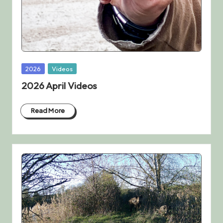
Posted
2026
Videos
in
2026 April Videos
Read More