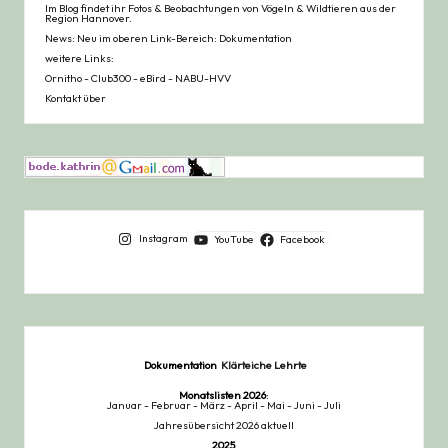
Im Blog findet ihr Fotos & Beobachtungen von Vögeln & Wildtieren aus der
Region Hannover.
News: Neu im oberen Link-Bereich: Dokumentation
weitere Links:
Ornitho
-
Club300
-
eBird
-
NABU-HVV
Kontakt über
Instagram
YouTube
Facebook
Dokumentation
Klärteiche Lehrte
Monatslisten
2026
:
Januar
-
Februar
-
März
-
April
-
Mai
-
Juni
-
Juli
Jahresübersicht 2026 aktuell
2025