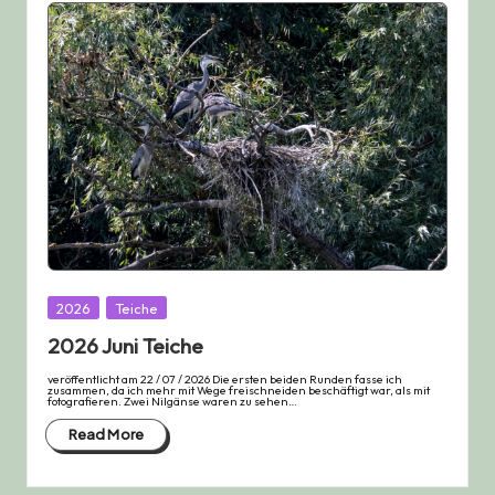
Posted
2026
Teiche
in
2026 Juni Teiche
veröffentlicht am 22 / 07 / 2026 Die ersten beiden Runden fasse ich
zusammen, da ich mehr mit Wege freischneiden beschäftigt war, als mit
fotografieren. Zwei Nilgänse waren zu sehen…
Read More