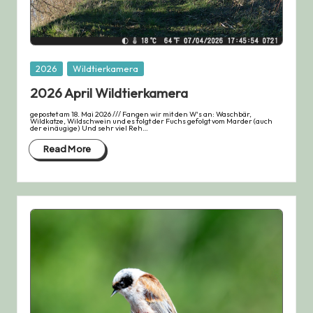
Posted
2026
Wildtierkamera
in
2026 April Wildtierkamera
gepostet am 18. Mai 2026 /// Fangen wir mit den W's an: Waschbär,
Wildkatze, Wildschwein und es folgt der Fuchs gefolgt vom Marder (auch
der einäugige) Und sehr viel Reh…
Read More