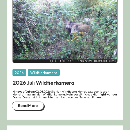
Posted
2026
Wildtierkamera
in
2026 Juli Wildtierkamera
Hinzugefügt am 02.08.2026 Starten wir diesen Monat, bzw den letzten
Monat einmal mit der Wildtierkamera.Mein persönliches Highlight war der
Dachs. Dieser sich immerhin auch kurz von der Seite hat filmen…
Read More