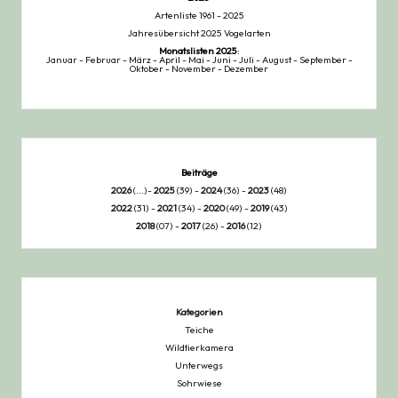
Artenliste 1961 - 2025
Jahresübersicht 2025 Vogelarten
Monatslisten
2025
:
Januar
-
Februar
-
März
-
April
-
Mai
-
Juni
-
Juli
-
August
-
September
-
Oktober
-
November
-
Dezember
Beiträge
2026
(...)-
2025
(39) -
2024
(36) -
2023
(48)
2022
(31) -
2021
(34) -
2020
(49) -
2019
(43)
2018
(07) -
2017
(26) -
2016
(12)
Kategorien
Teiche
Wildtierkamera
Unterwegs
Sohrwiese