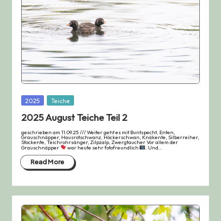
Posted
2025
Teiche
in
2025 August Teiche Teil 2
geschrieben am 11.09.25 /// Weiter geht es mit Buntspecht, Enten,
Grauschnäpper, Hausrotschwanz, Höckerschwan, Knäkente, Silberreiher,
Stockente, Teichrohrsänger, Zilpzalp, Zwergtaucher Vor allem der
Grauschnäpper
war heute sehr fotofreundlich
. Und…
Read More