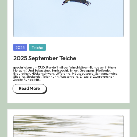
Posted
2025
Teiche
in
2025 September Teiche
geschrieben am 13.10. Runde 1 mit der Waschbären-Bande am frühen
Morgen :)Und Bekassine, Buntspecht, Enten, Graugans, Pfeifente,
Graureiher, Höckerschwan, Löffelente, Mäusebussard, Schwanzmeise,
Stieglitz, Stockente, Teichhuhn, Wasserralle, Zilpzalp, Zwergtaucher
Zweite Runde:Mit…
Read More