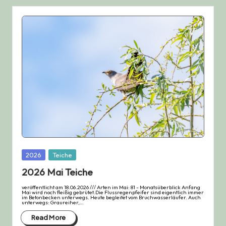
Posted
2026
Teiche
in
2026 Mai Teiche
veröffentlicht am 18.06.2026 /// Arten im Mai: 81 - Monatsüberblick Anfang
Mai wird noch fleißig gebrütet.Die Flussregenpfeifer sind eigentlich immer
im Betonbecken unterwegs. Heute begleitet vom Bruchwasserläufer. Auch
unterwegs: Graureiher,…
Read More