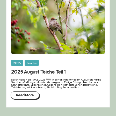
Posted
2025
Teiche
in
2025 August Teiche Teil 1
geschrieben am 10.08.2025 ///// in der ersten Runde im August stand die
Storchen-Rettungsaktion im Vordergrund.Einige Fotos gibt es aber auch:
Schnatterente, Silberreiher, Graureiher, Rothalstaucher, Rohrweihe,
Teichhuhn, Höckerschwan, Bluthänfling Beim zweiten…
Read More