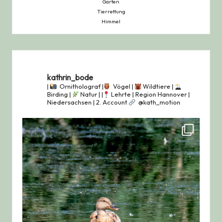
Garten
Tierrettung
Himmel
kathrin_bode
|
Ornitholograf |
Vögel |
Wildtiere |
Birding |
Natur |
|
Lehrte | Region Hannover |
Niedersachsen |
2. Account
@kath_motion