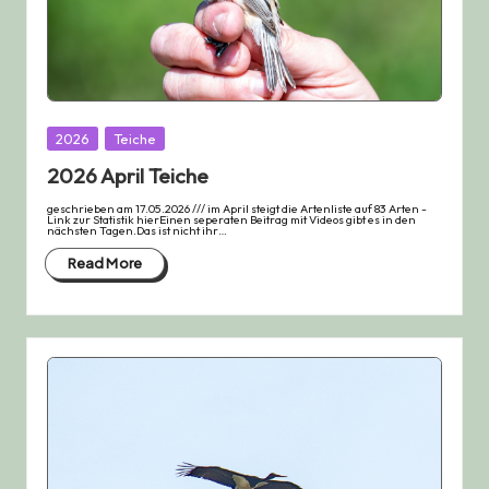
Posted
2026
Teiche
in
2026 April Teiche
geschrieben am 17.05.2026 /// im April steigt die Artenliste auf 83 Arten -
Link zur Statistik hierEinen seperaten Beitrag mit Videos gibt es in den
nächsten Tagen.Das ist nicht ihr…
Read More