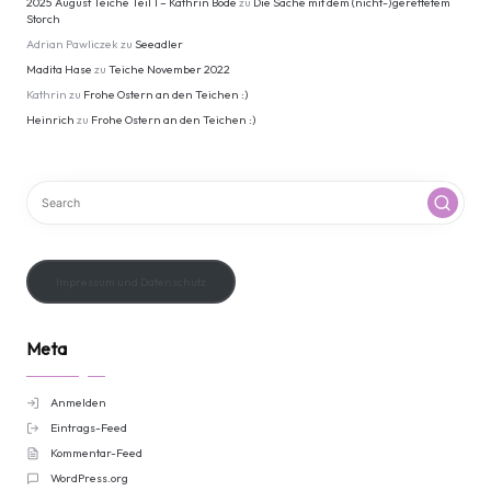
2025 August Teiche Teil 1 – Kathrin Bode
zu
Die Sache mit dem (nicht-)gerettetem
Storch
Adrian Pawliczek
zu
Seeadler
Madita Hase
zu
Teiche November 2022
Kathrin
zu
Frohe Ostern an den Teichen :)
Heinrich
zu
Frohe Ostern an den Teichen :)
Impressum und Datenschutz
Meta
Anmelden
Eintrags-Feed
Kommentar-Feed
WordPress.org