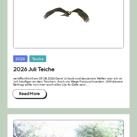
Posted
2026
Teiche
in
2026 Juli Teiche
veröffentlicht am 03.08.2026 Dank Urlaub und besserem Wetter war ich im
Juli häufiger an den Teichen. Auch um Wege freizuschneiden :)Mit diesem
Beitrag sollte nun hier auch alles Up-to-Date sein.…
Read More