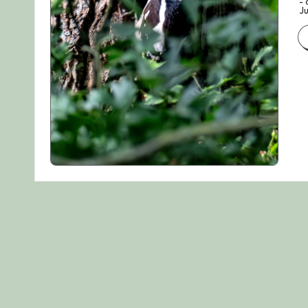
- 
Ju