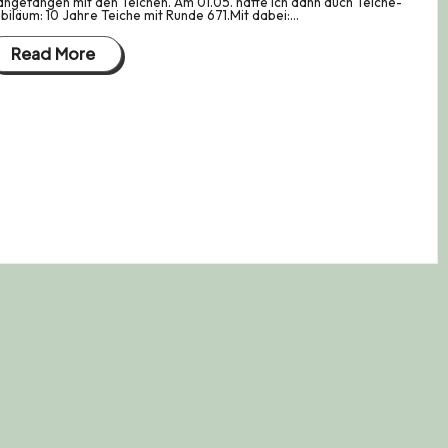
angefangen mit den Teichen. Am 01.05. hatte ich dann auch Teiche-
biläum: 10 Jahre Teiche mit Runde 671.Mit dabei:…
Read More