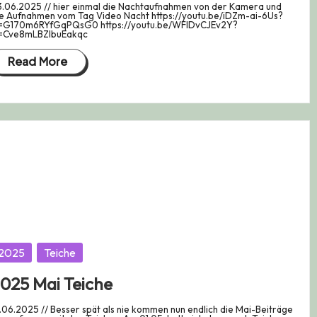
.06.2025 // hier einmal die Nachtaufnahmen von der Kamera und
e Aufnahmen vom Tag Video Nacht https://youtu.be/iDZm-ai-6Us?
i=G170m6RYfGqPQsG0 https://youtu.be/WFIDvCJEv2Y?
i=Cve8mLBZIbuEakqc
Read More
osted
2025
Teiche
025 Mai Teiche
.06.2025 // Besser spät als nie kommen nun endlich die Mai-Beiträge