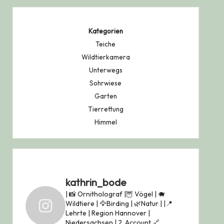
Kategorien
Teiche
Wildtierkamera
Unterwegs
Sohrwiese
Garten
Tierrettung
Himmel
kathrin_bode
| 📸 Ornitholograf |🦉 Vögel | 🐗
Wildtiere | 🦅Birding | 🌿Natur |
|📍
Lehrte | Region Hannover |
Niedersachsen |
2. Account 🔗