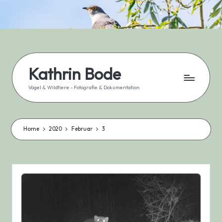
Skip
to
content
Kathrin Bode
Vögel & Wildtiere - Fotografie & Dokumentation
Home
2020
Februar
3