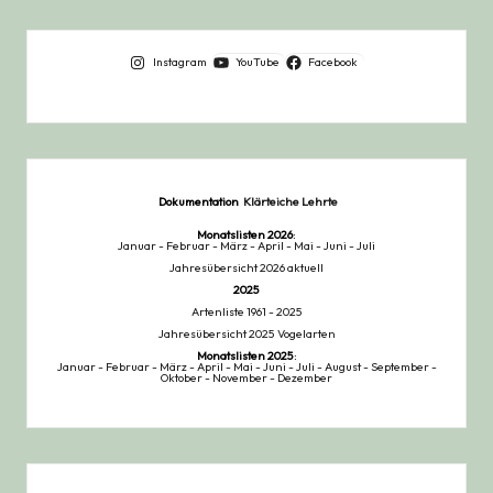
Instagram
YouTube
Facebook
Dokumentation
Klärteiche Lehrte
Monatslisten
2026
:
Januar
-
Februar
-
März
-
April
-
Mai
-
Juni
-
Juli
Jahresübersicht 2026 aktuell
2025
Artenliste 1961 - 2025
Jahresübersicht 2025 Vogelarten
Monatslisten
2025
:
Januar
-
Februar
-
März
-
April
-
Mai
-
Juni
-
Juli
-
August
-
September
-
Oktober
-
November
-
Dezember