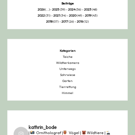
Beiträge
2026
(...)-
2025
(39) -
2024
(36) -
2023
(48)
2022
(31) -
2021
(34) -
2020
(49) -
2019
(43)
2018
(07) -
2017
(26) -
2016
(12)
Kategorien
Teiche
Wildtierkamera
Unterwegs
Sohrwiese
Garten
Tierrettung
Himmel
kathrin_bode
|
Ornitholograf |
Vögel |
Wildtiere |