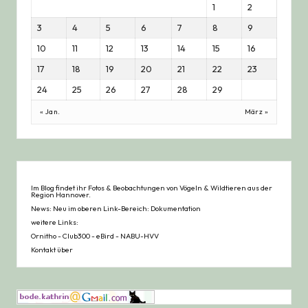
1
2
3
4
5
6
7
8
9
10
11
12
13
14
15
16
17
18
19
20
21
22
23
24
25
26
27
28
29
« Jan.
März »
Im Blog findet ihr Fotos & Beobachtungen von Vögeln & Wildtieren aus der
Region Hannover.
News: Neu im oberen Link-Bereich: Dokumentation
weitere Links:
Ornitho
-
Club300
-
eBird
-
NABU-HVV
Kontakt über