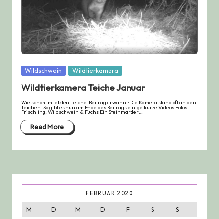
Posted
Wildschwein
Wildtierkamera
in
Wildtierkamera Teiche Januar
Wie schon im letzten Teiche-Beitrag erwähnt: Die Kamera stand oft an den
Teichen. So gibt es nun am Ende des Beitrags einige kurze Videos.Fotos
Frischling, Wildschwein & Fuchs Ein Steinmarder…
Read More
FEBRUAR 2020
M
D
M
D
F
S
S