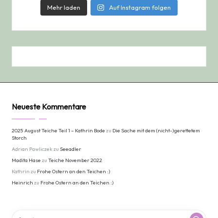
Mehr laden
Auf Instagram folgen
Neueste Kommentare
2025 August Teiche Teil 1 – Kathrin Bode
zu
Die Sache mit dem (nicht-)gerettetem
Storch
Adrian Pawliczek
zu
Seeadler
Madita Hase
zu
Teiche November 2022
Kathrin
zu
Frohe Ostern an den Teichen :)
Heinrich
zu
Frohe Ostern an den Teichen :)