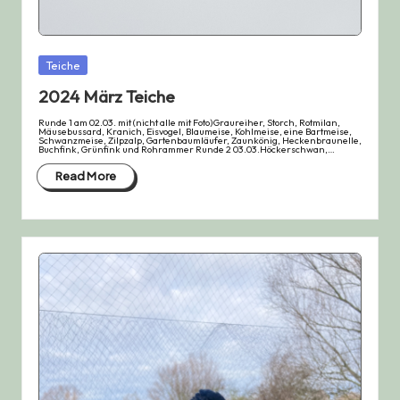
Posted
Teiche
in
2024 März Teiche
Runde 1 am 02.03. mit (nicht alle mit Foto)Graureiher, Storch, Rotmilan,
Mäusebussard, Kranich, Eisvogel, Blaumeise, Kohlmeise, eine Bartmeise,
Schwanzmeise, Zilpzalp, Gartenbaumläufer, Zaunkönig, Heckenbraunelle,
Buchfink, Grünfink und Rohrammer Runde 2 03.03.Höckerschwan,…
Read More