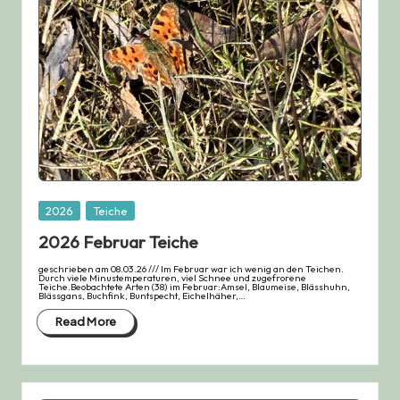
Posted
2026
Teiche
in
2026 Februar Teiche
geschrieben am 08.03.26 /// Im Februar war ich wenig an den Teichen.
Durch viele Minustemperaturen, viel Schnee und zugefrorene
Teiche.Beobachtete Arten (38) im Februar:Amsel, Blaumeise, Blässhuhn,
Blässgans, Buchfink, Buntspecht, Eichelhäher,…
Read More