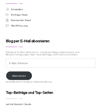
Anmelden
Eintrags-Feed
Kommentar-Feed
WordPress.org
Blog per E-Mail abonnieren
Gib deine E-Mail-Adresse an, um diesen Blog zu abonnieren und
Benachrichtigungen über neue Beiträge via E-Mail zu erhalten.
E-
Mail-
Adresse
Abonnieren
Schließe dich 5 anderen Abonnenten an
Top-Beiträge und Top-Seiten
Lehrte Damals / Heute