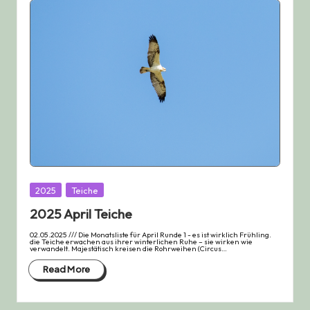
Posted
2025
Teiche
in
2025 April Teiche
02.05.2025 /// Die Monatsliste für April Runde 1 - es ist wirklich Frühling.
die Teiche erwachen aus ihrer winterlichen Ruhe – sie wirken wie
verwandelt. Majestätisch kreisen die Rohrweihen (Circus…
Read More