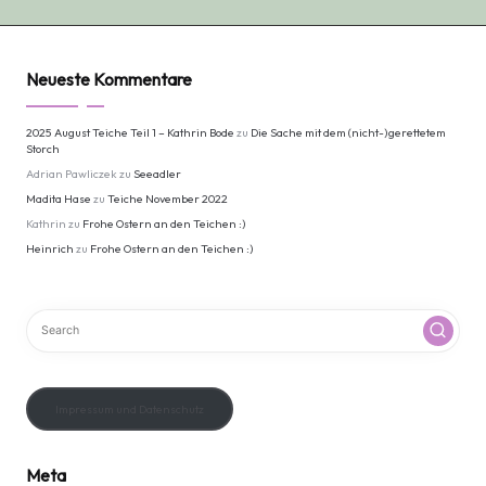
Neueste Kommentare
2025 August Teiche Teil 1 – Kathrin Bode
zu
Die Sache mit dem (nicht-)gerettetem
Storch
Adrian Pawliczek
zu
Seeadler
Madita Hase
zu
Teiche November 2022
Kathrin
zu
Frohe Ostern an den Teichen :)
Heinrich
zu
Frohe Ostern an den Teichen :)
Impressum und Datenschutz
Meta