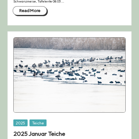
Schwanzmeise, Tafelente 08.03.…
Read More
Posted
2025
Teiche
in
2025 Januar Teiche