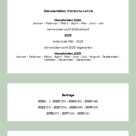
Dokumentation
Klärteiche Lehrte
Monatslisten
2026
:
Januar
-
Februar
-
März
-
April
-
Mai
-
Juni
-
Juli
Jahresübersicht 2026 aktuell
2025
Artenliste 1961 - 2025
Jahresübersicht 2025 Vogelarten
Monatslisten
2025
:
Januar
-
Februar
-
März
-
April
-
Mai
-
Juni
-
Juli
-
August
-
September
-
Oktober
-
November
-
Dezember
Beiträge
2026
(...)-
2025
(39) -
2024
(36) -
2023
(48)
2022
(31) -
2021
(34) -
2020
(49) -
2019
(43)
2018
(07) -
2017
(26) -
2016
(12)