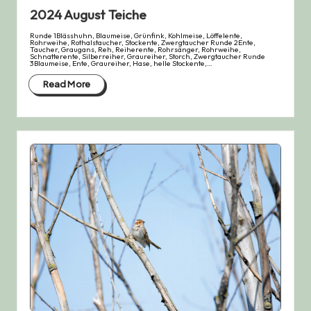
2024 August Teiche
Runde 1Blässhuhn, Blaumeise, Grünfink, Kohlmeise, Löffelente,
Rohrweihe, Rothalstaucher, Stockente, Zwergtaucher Runde 2Ente,
Taucher, Graugans, Reh, Reiherente, Rohrsänger, Rohrweihe,
Schnatterente, Silberreiher, Graureiher, Storch, Zwergtaucher Runde
3Blaumeise, Ente, Graureiher, Hase, helle Stockente,…
Read More