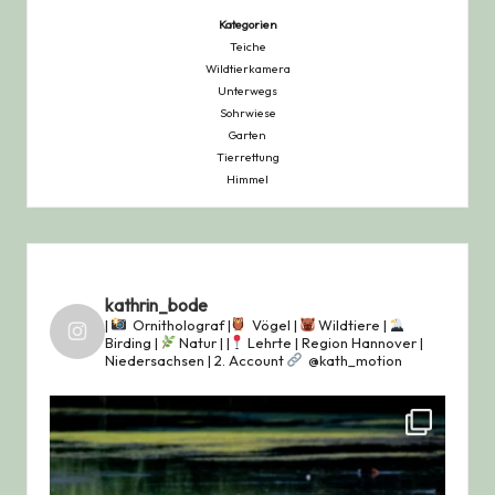
Kategorien
Teiche
Wildtierkamera
Unterwegs
Sohrwiese
Garten
Tierrettung
Himmel
kathrin_bode
|
Ornitholograf |
Vögel |
Wildtiere |
Birding |
Natur |
|
Lehrte | Region Hannover |
Niedersachsen |
2. Account
@kath_motion