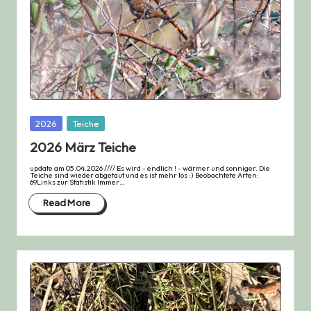
Posted
2026
Teiche
in
2026 März Teiche
update am 05.04.2026 //// Es wird - endlich ! - wärmer und sonniger. Die
Teiche sind wieder abgetaut und es ist mehr los :) Beobachtete Arten:
69Links zur Statistik Immer…
Read More