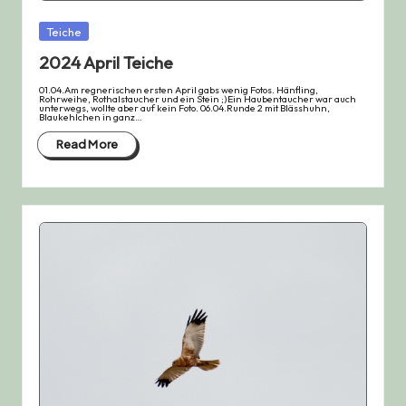
Posted
Teiche
in
2024 April Teiche
01.04.Am regnerischen ersten April gabs wenig Fotos. Hänfling,
Rohrweihe, Rothalstaucher und ein Stein ;)Ein Haubentaucher war auch
unterwegs, wollte aber auf kein Foto. 06.04.Runde 2 mit Blässhuhn,
Blaukehlchen in ganz…
Read More