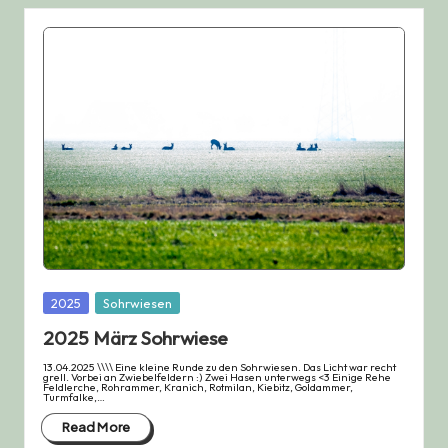
Posted
2025
Sohrwiesen
in
2025 März Sohrwiese
13.04.2025 \\\\ Eine kleine Runde zu den Sohrwiesen. Das Licht war recht
grell. Vorbei an Zwiebelfeldern :) Zwei Hasen unterwegs <3 Einige Rehe
Feldlerche, Rohrammer, Kranich, Rotmilan, Kiebitz, Goldammer,
Turmfalke,…
Read More