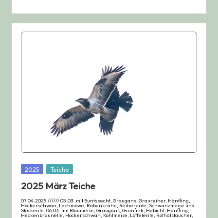
Posted
2025
Teiche
in
2025 März Teiche
07.04.2025 ////// 05.03. mit Buntspecht, Graugans, Graureiher, Hänfling,
Höckerschwan, Lachmöwe, Rabenkrähe, Reiherente, Schwanzmeise und
Stockente. 06.03. mit Blaumeise, Graugans, Grünfink, Habicht, Hänfling,
Heckenbraunelle, Höckerschwan, Kohlmeise, Löffelente, Rothalstaucher,