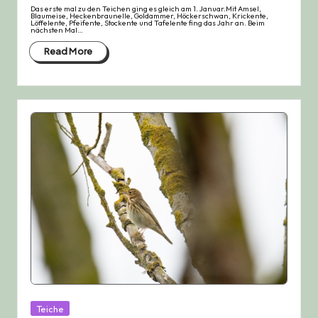
Das erste mal zu den Teichen ging es gleich am 1. Januar.Mit Amsel,
Blaumeise, Heckenbraunelle, Goldammer, Höckerschwan, Krickente,
Löffelente, Pfeifente, Stockente und Tafelente fing das Jahr an. Beim
nächsten Mal…
Read More
Posted
Teiche
in