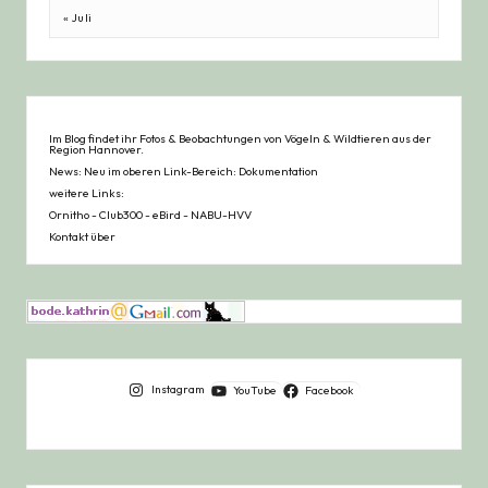
« Juli
Im Blog findet ihr Fotos & Beobachtungen von Vögeln & Wildtieren aus der
Region Hannover.
News: Neu im oberen Link-Bereich: Dokumentation
weitere Links:
Ornitho
-
Club300
-
eBird
-
NABU-HVV
Kontakt über
Instagram
YouTube
Facebook