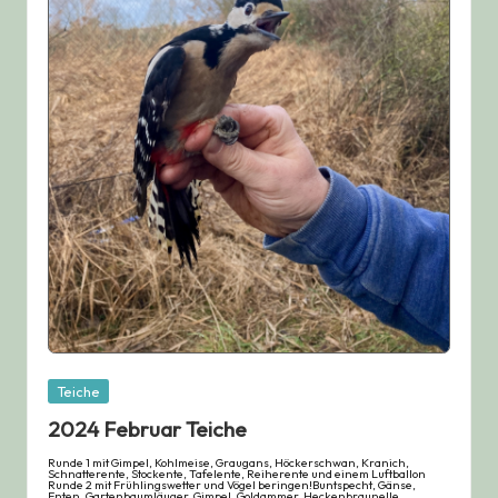
Posted
Teiche
in
2024 Februar Teiche
Runde 1 mit Gimpel, Kohlmeise, Graugans, Höckerschwan, Kranich,
Schnatterente, Stockente, Tafelente, Reiherente und einem Luftballon
Runde 2 mit Frühlingswetter und Vögel beringen!Buntspecht, Gänse,
Enten, Gartenbaumläuger, Gimpel, Goldammer, Heckenbraunelle,