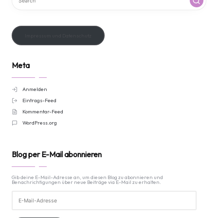
Impressum und Datenschutz
Meta
Anmelden
Eintrags-Feed
Kommentar-Feed
WordPress.org
Blog per E-Mail abonnieren
Gib deine E-Mail-Adresse an, um diesen Blog zu abonnieren und
Benachrichtigungen über neue Beiträge via E-Mail zu erhalten.
E-
Mail-
Adresse