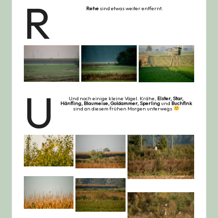
R
Rehe
sind etwas weiter entfernt.
U
Und noch einige kleine Vögel. Krähe,
Elster, Star,
Hänfling, Blaumeise, Goldammer, Sperling
und
Buchfink
sind an diesem frühen Morgen unterwegs