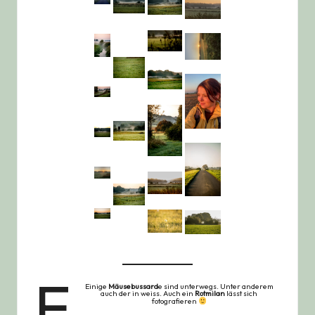
E
Einige
Mäusebussard
e sind unterwegs. Unter anderem
auch der in weiss. Auch ein
Rotmilan
lässt sich
fotografieren