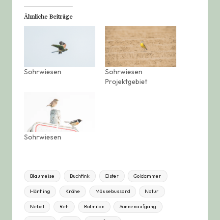
Ähnliche Beiträge
Sohrwiesen
Sohrwiesen
Projektgebiet
Sohrwiesen
Tags:
Blaumeise
Buchfink
Elster
Goldammer
Hänfling
Krähe
Mäusebussard
Natur
Nebel
Reh
Rotmilan
Sonnenaufgang