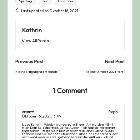
Sperling
Star
Turmfalke
Last updated on Oktober 16, 2021
Kathrin
View All Posts
Post
Previous Post
Next Post
navigation
Kleines Highlight am Rande :)
Teiche Oktober 2021 Part 1
1 Comment
Reply
Anonym
Oktober 16, 2021,
13:49
Liebe Kathrin! Wieder wunderbare Bilder! Am meisten rührt
mich Dein Selbstportrait. Deine Augen – ich hab sie mir genau
angesehen – zeigen ein fast unbeschreibliches Lächeln, das
Lächeln eines wissenden Menschen, also eines Menschen, der
sehr wohl weiß, wie weitgehend zerstört die Welt wirklich IST,
der aber eben dennoch lächelt, fast zuversichtlich, weil seine