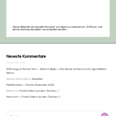
Diese Website verwendet Akismet, um Spam zu reduzieren.
Erfahre, wie
deine Kommentardaten verarbeitet werden.
Neueste Kommentare
2025 August Teiche Teil 1 – Kathrin Bode
zu
Die Sache mit dem (nicht-)gerettetem
Storch
Adrian Pawliczek
zu
Seeadler
Madita Hase
zu
Teiche November 2022
Kathrin
zu
Frohe Ostern an den Teichen :)
Heinrich
zu
Frohe Ostern an den Teichen :)