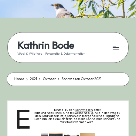
Skip
to
content
Kathrin Bode
Vögel & Wildtiere - Fotografie & Dokumentation
Home
2021
Oktober
Sohrwiesen Oktober 2021
E
Einmal zu den
Sohrwiesen
bitte!
Kalt und nass ist es. Und teilweise neblig. Allein der Weg zu
den Sohrwiesen ist ja schon ein morgendliches Highlight.
Doch bin ich ziemlich froh, dass die Sonne bald scheint und
mir etwas wärmer wird..