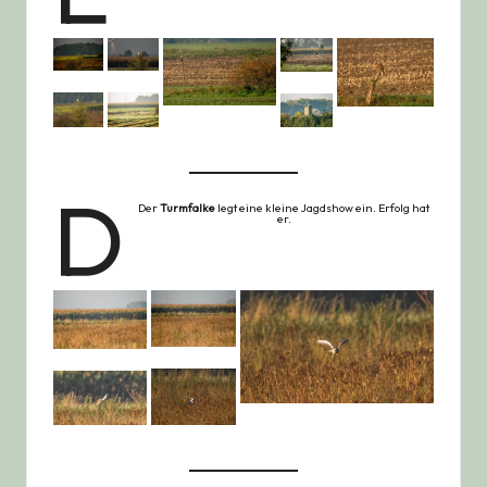
D
Der
Turmfalke
legt eine kleine Jagdshow ein. Erfolg hat
er.